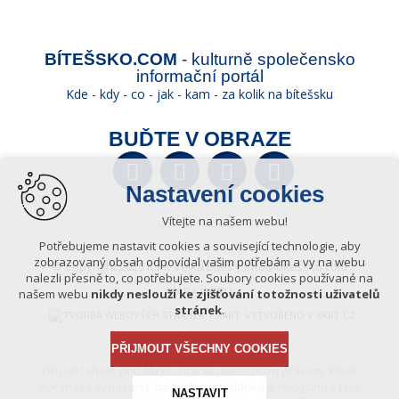
BÍTEŠSKO.COM
- kulturně společensko
informační portál
Kde - kdy - co - jak - kam - za kolik na bítešsku
BUĎTE V OBRAZE
Facebook
Twitter
YouTube
Wikipedia
Nastavení cookies
Vítejte na našem webu!
Potřebujeme nastavit cookies a související technologie, aby
zobrazovaný obsah odpovídal vašim potřebám a vy na webu
© Copyright 2026 ICKK Velká Bíteš |
info@bitessko.com
nalezli přesně to, co potřebujete. Soubory cookies používané na
MAPA WEBU
našem webu
nikdy neslouží ke zjišťování totožnosti uživatelů
stránek
.
VYTVOŘENO V XART.CZ
PŘIJMOUT VŠECHNY COOKIES
Obsah tohoto portálu je chráněn autorským právem, které
vykonává vydavatel. Jakékoliv užití článků a fotografií z této
NASTAVIT