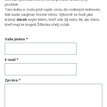
prožitek.
Tato kniha si zcela jistě najde cestu do rodinných knihoven,
kde bude zaujímat čestné místo. Výborně se hodí jako
krásný
dárek
nejen lidem, kteří zde žijí nebo žili, ale všem,
kteří mají ke krajině Žďárska vřelý vztah.
Vaše jméno
*
E-mail
*
Zpráva
*