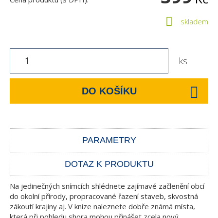
skladem
ks
DO KOŠÍKU
PARAMETRY
DOTAZ K PRODUKTU
Na jedinečných snímcích shlédnete zajímavé začlenění obcí
do okolní přírody, propracované řazení staveb, skvostná
zákoutí krajiny aj. V knize naleznete dobře známá místa,
která při pohledu shora mohou přinášet zcela nový