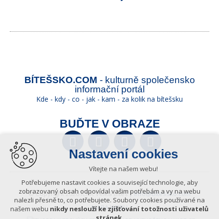
BÍTEŠSKO.COM
- kulturně společensko
informační portál
Kde - kdy - co - jak - kam - za kolik na bítešsku
BUĎTE V OBRAZE
Facebook
Twitter
YouTube
Wikipedia
Nastavení cookies
Vítejte na našem webu!
Potřebujeme nastavit cookies a související technologie, aby
zobrazovaný obsah odpovídal vašim potřebám a vy na webu
© Copyright 2026 ICKK Velká Bíteš |
info@bitessko.com
nalezli přesně to, co potřebujete. Soubory cookies používané na
MAPA WEBU
našem webu
nikdy neslouží ke zjišťování totožnosti uživatelů
stránek
.