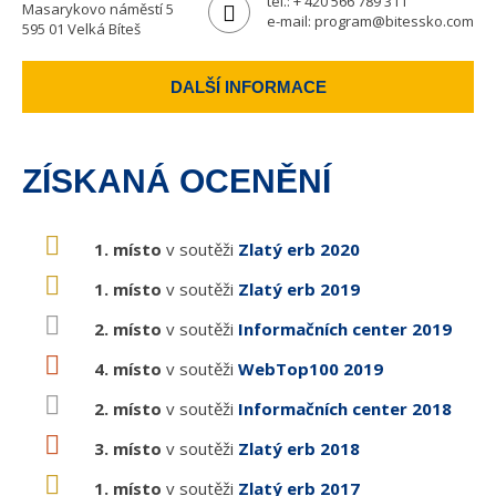
tel.:
+ 420 566 789 311
Masarykovo náměstí 5
e-mail:
program@bitessko.com
595 01 Velká Bíteš
DALŠÍ INFORMACE
ZÍSKANÁ OCENĚNÍ
1. místo
v soutěži
Zlatý erb 2020
1. místo
v soutěži
Zlatý erb 2019
2. místo
v soutěži
Informačních center 2019
4. místo
v soutěži
WebTop100 2019
2. místo
v soutěži
Informačních center 2018
3. místo
v soutěži
Zlatý erb 2018
1. místo
v soutěži
Zlatý erb 2017