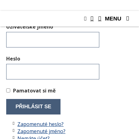
MENU
Uživatelské jméno
Heslo
Pamatovat si mě
PŘIHLÁSIT SE
Zapomenuté heslo?
Zapomenuté jméno?
Nemáte účet?