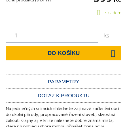
skladem
ks
DO KOŠÍKU
PARAMETRY
DOTAZ K PRODUKTU
Na jedinečných snímcích shlédnete zajímavé začlenění obcí
do okolní přírody, propracované řazení staveb, skvostná
zákoutí krajiny aj. V knize naleznete dobře známá místa,
která při pohledu shora mohou přinášet zcela nový