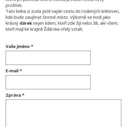
prožitek.
Tato kniha si zcela jistě najde cestu do rodinných knihoven,
kde bude zaujímat čestné místo. Výborně se hodí jako
krásný
dárek
nejen lidem, kteří zde žijí nebo žili, ale všem,
kteří mají ke krajině Žďárska vřelý vztah.
Vaše jméno
*
E-mail
*
Zpráva
*