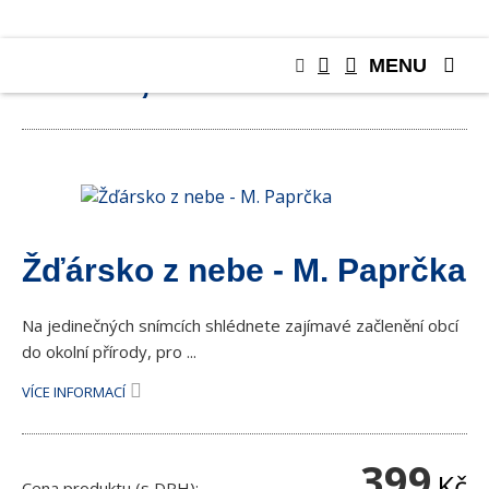
MENU
KNIHY, PUBLIKACE
Žďársko z nebe - M. Paprčka
Na jedinečných snímcích shlédnete zajímavé začlenění obcí
do okolní přírody, pro ...
VÍCE INFORMACÍ
399
Kč
Cena produktu (s DPH):