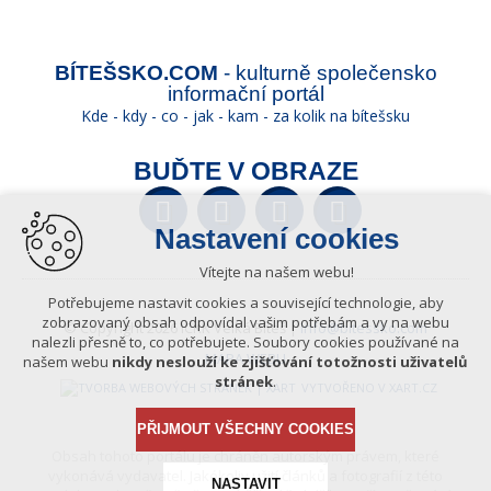
BÍTEŠSKO.COM
- kulturně společensko
informační portál
Kde - kdy - co - jak - kam - za kolik na bítešsku
BUĎTE V OBRAZE
Facebook
Twitter
YouTube
Wikipedia
Nastavení cookies
Vítejte na našem webu!
Potřebujeme nastavit cookies a související technologie, aby
zobrazovaný obsah odpovídal vašim potřebám a vy na webu
© Copyright 2026 ICKK Velká Bíteš |
info@bitessko.com
nalezli přesně to, co potřebujete. Soubory cookies používané na
MAPA WEBU
našem webu
nikdy neslouží ke zjišťování totožnosti uživatelů
stránek
.
VYTVOŘENO V XART.CZ
PŘIJMOUT VŠECHNY COOKIES
Obsah tohoto portálu je chráněn autorským právem, které
vykonává vydavatel. Jakékoliv užití článků a fotografií z této
NASTAVIT