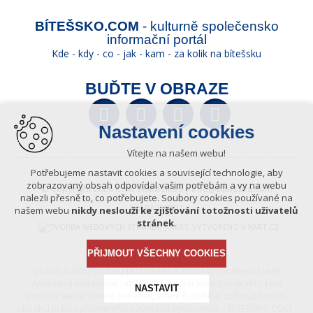
BÍTEŠSKO.COM
- kulturně společensko
informační portál
Kde - kdy - co - jak - kam - za kolik na bítešsku
BUĎTE V OBRAZE
Facebook
Twitter
YouTube
Wikipedia
Nastavení cookies
Vítejte na našem webu!
Potřebujeme nastavit cookies a související technologie, aby
zobrazovaný obsah odpovídal vašim potřebám a vy na webu
© Copyright 2026 ICKK Velká Bíteš |
info@bitessko.com
nalezli přesně to, co potřebujete. Soubory cookies používané na
MAPA WEBU
našem webu
nikdy neslouží ke zjišťování totožnosti uživatelů
stránek
.
VYTVOŘENO V XART.CZ
PŘIJMOUT VŠECHNY COOKIES
Obsah tohoto portálu je chráněn autorským právem, které
vykonává vydavatel. Jakékoliv užití článků a fotografií z této
NASTAVIT
podoby webu včetně převzetí, šíření či dalšího zpřístupňování
obsahu je bez písemného souhlasu vydavatele – BÍTEŠSKO.COM -