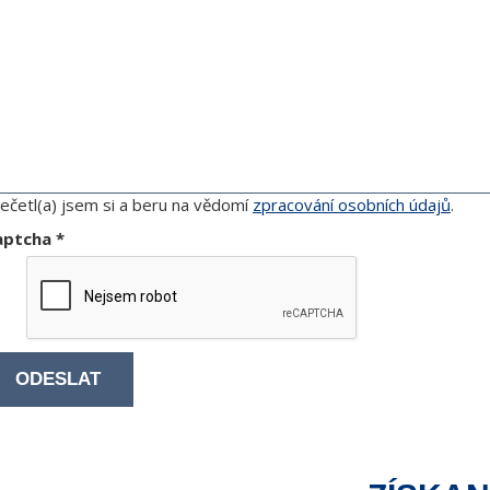
ečetl(a) jsem si a beru na vědomí
zpracování osobních údajů
.
aptcha
*
ODESLAT