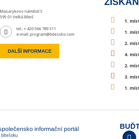
ZÍSKAN
Masarykovo náměstí 5
595 01 Velká Bíteš
1. mís
tel.:
+ 420 566 789 311
1. mís
e-mail:
program@bitessko.com
2. mís
DALŠÍ INFORMACE
4. mís
2. mís
3. mís
1. mís
BUĎT
 společensko informační portál
a bítešsku