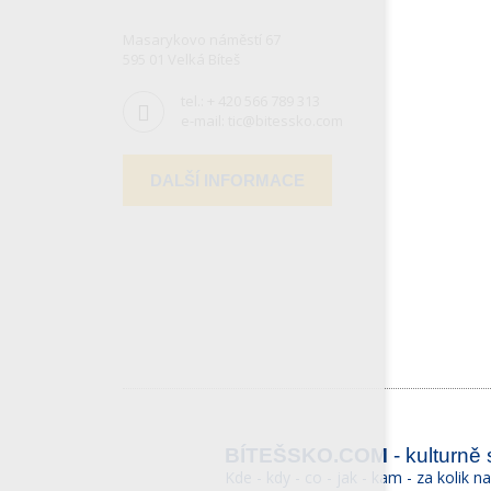
Masarykovo náměstí 67
595 01 Velká Bíteš
tel.:
+ 420 566 789 313
e-mail:
tic@bitessko.com
DALŠÍ INFORMACE
BÍTEŠSKO.COM
- kulturně
Kde - kdy - co - jak - kam - za kolik n