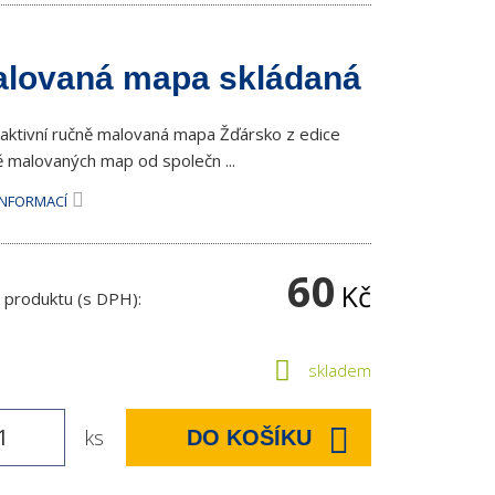
lovaná mapa skládaná
raktivní ručně malovaná mapa Žďársko z edice
ě malovaných map od společn ...
INFORMACÍ
60
Kč
 produktu (s DPH):
skladem
ks
DO KOŠÍKU