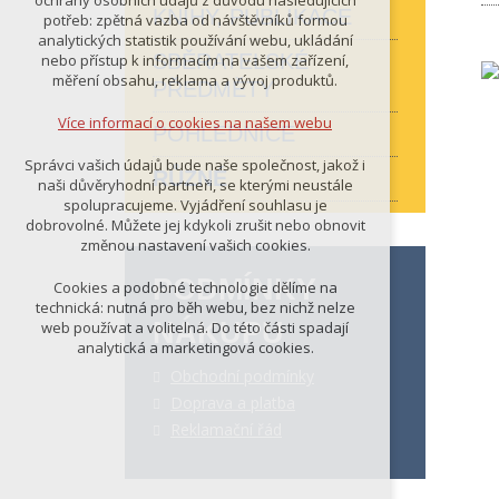
ochrany osobních údajů z důvodu následujících
nutná pro provozování webu
KNIHY, PUBLIKACE
potřeb: zpětná vazba od návštěvníků formou
udržení kontextu stránek (session):
analytických statistik používání webu, ukládání
případná přihlášení, volby jazyka, apod.
SBĚRATELSKÉ
nebo přístup k informacím na vašem zařízení,
měření obsahu, reklama a vývoj produktů.
PŘEDMĚTY
Volitelná cookies
analytická pro anonymizované
Více informací o cookies na našem webu
POHLEDNICE
vyhodnocení návštěvnosti
marketingová cookies (Google)
Správci vašich údajů bude naše společnost, jakož i
RŮZNÉ
naši důvěryhodní partneři, se kterými neustále
Více informací o cookies na našem webu
spolupracujeme. Vyjádření souhlasu je
dobrovolné. Můžete jej kdykoli zrušit nebo obnovit
změnou nastavení vašich cookies.
PŘIJMOUT VŠECHNY COOKIES
PODMÍNKY
Cookies a podobné technologie dělíme na
technická: nutná pro běh webu, bez nichž nelze
NÁKUPU
web používat a volitelná. Do této části spadají
ODMÍTNOUT VŠE
analytická a marketingová cookies.
Obchodní podmínky
Doprava a platba
Reklamační řád