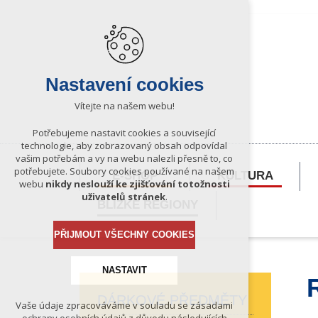
Nastavení cookies
Vítejte na našem webu!
Potřebujeme nastavit cookies a související
technologie, aby zobrazovaný obsah odpovídal
vašim potřebám a vy na webu nalezli přesně to, co
potřebujete. Soubory cookies používané na našem
E-SHOP
KULTURA
webu
nikdy neslouží ke zjišťování totožnosti
uživatelů stránek
.
BLÍZKÉ REGIONY
PŘIJMOUT VŠECHNY COOKIES
NASTAVIT
DÁRKOVÉ PŘEDMĚTY
Vaše údaje zpracováváme v souladu se zásadami
Technická cookies