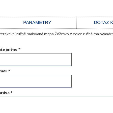
PARAMETRY
DOTAZ 
teraktivní ručně malovaná mapa Žďársko z edice ručně malovaných
aše jméno
*
mail
*
práva
*