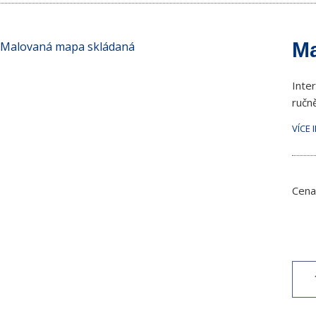
Ma
Inte
ručn
VÍCE 
Cena