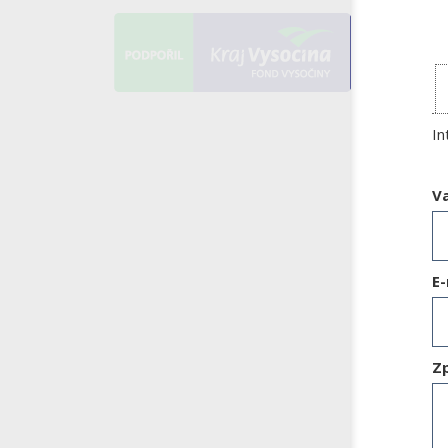
In
V
E-
Z