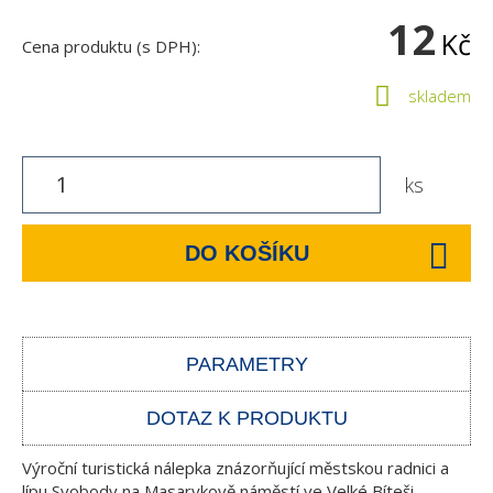
12
Kč
Cena produktu (s DPH):
skladem
ks
DO KOŠÍKU
PARAMETRY
DOTAZ K PRODUKTU
Výroční turistická nálepka znázorňující městskou radnici a
lípu Svobody na Masarykově náměstí ve Velké Bíteši.