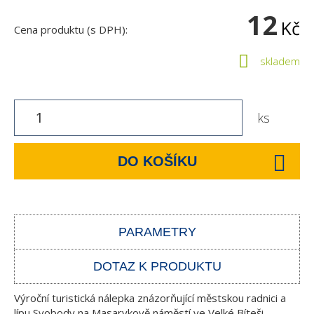
12
Kč
Cena produktu (s DPH):
skladem
ks
DO KOŠÍKU
PARAMETRY
DOTAZ K PRODUKTU
Výroční turistická nálepka znázorňující městskou radnici a
lípu Svobody na Masarykově náměstí ve Velké Bíteši.