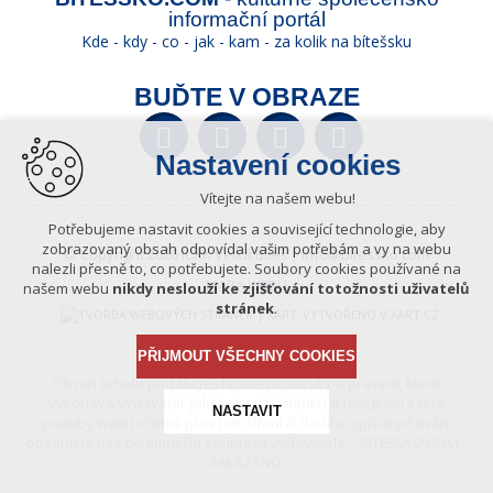
informační portál
Kde - kdy - co - jak - kam - za kolik na bítešsku
BUĎTE V OBRAZE
Facebook
Twitter
YouTube
Wikipedia
Nastavení cookies
Vítejte na našem webu!
Potřebujeme nastavit cookies a související technologie, aby
zobrazovaný obsah odpovídal vašim potřebám a vy na webu
© Copyright 2026 ICKK Velká Bíteš |
info@bitessko.com
nalezli přesně to, co potřebujete. Soubory cookies používané na
MAPA WEBU
našem webu
nikdy neslouží ke zjišťování totožnosti uživatelů
stránek
.
VYTVOŘENO V XART.CZ
PŘIJMOUT VŠECHNY COOKIES
Obsah tohoto portálu je chráněn autorským právem, které
vykonává vydavatel. Jakékoliv užití článků a fotografií z této
NASTAVIT
podoby webu včetně převzetí, šíření či dalšího zpřístupňování
obsahu je bez písemného souhlasu vydavatele – BÍTEŠSKO.COM -
ZAKÁZÁNO.
Technická cookies