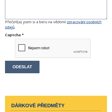
Přečetl(a) jsem si a beru na vědomí
zpracování osobních
údajů
.
Captcha
*
ODESLAT
DÁRKOVÉ PŘEDMĚTY