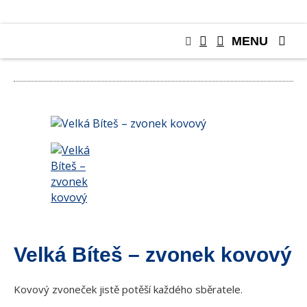
MENU
DÁRKOVÉ PŘEDMĚTY
Velká Bíteš – zvonek kovový
Kovový zvoneček jistě potěší každého sběratele.