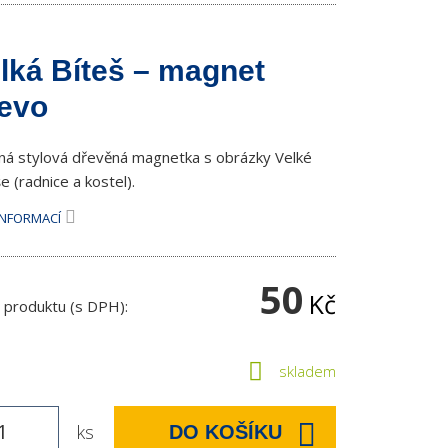
lká Bíteš – magnet
evo
ná stylová dřevěná magnetka s obrázky Velké
e (radnice a kostel).
INFORMACÍ
50
Kč
 produktu (s DPH):
skladem
ks
DO KOŠÍKU