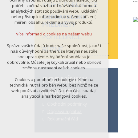
ochrany osobních údajů z důvodu následujících
nutná pro provozování webu
KNIHY, PUBLIKACE
potřeb: zpětná vazba od návštěvníků formou
udržení kontextu stránek (session):
analytických statistik používání webu, ukládání
případná přihlášení, volby jazyka, apod.
SBĚRATELSKÉ
nebo přístup k informacím na vašem zařízení,
měření obsahu, reklama a vývoj produktů.
PŘEDMĚTY
Volitelná cookies
analytická pro anonymizované
Více informací o cookies na našem webu
POHLEDNICE
vyhodnocení návštěvnosti
marketingová cookies (Google)
Správci vašich údajů bude naše společnost, jakož i
RŮZNÉ
naši důvěryhodní partneři, se kterými neustále
Více informací o cookies na našem webu
spolupracujeme. Vyjádření souhlasu je
dobrovolné. Můžete jej kdykoli zrušit nebo obnovit
změnou nastavení vašich cookies.
PŘIJMOUT VŠECHNY COOKIES
PODMÍNKY
Cookies a podobné technologie dělíme na
technická: nutná pro běh webu, bez nichž nelze
NÁKUPU
web používat a volitelná. Do této části spadají
ODMÍTNOUT VŠE
analytická a marketingová cookies.
Obchodní podmínky
Doprava a platba
Reklamační řád