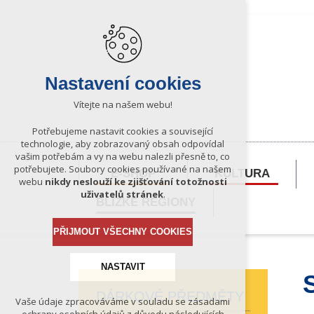
Nastavení cookies
Vítejte na našem webu!
Potřebujeme nastavit cookies a související
technologie, aby zobrazovaný obsah odpovídal
vašim potřebám a vy na webu nalezli přesně to, co
potřebujete. Soubory cookies používané na našem
E-SHOP
KULTURA
webu
nikdy neslouží ke zjišťování totožnosti
uživatelů stránek
.
BLÍZKÉ REGIONY
PŘIJMOUT VŠECHNY COOKIES
NASTAVIT
DÁRKOVÉ PŘEDMĚTY
Vaše údaje zpracováváme v souladu se zásadami
Technická cookies