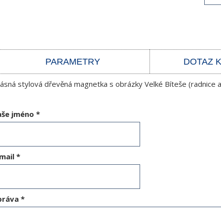
PARAMETRY
DOTAZ 
ásná stylová dřevěná magnetka s obrázky Velké Bíteše (radnice a 
aše jméno
*
mail
*
práva
*