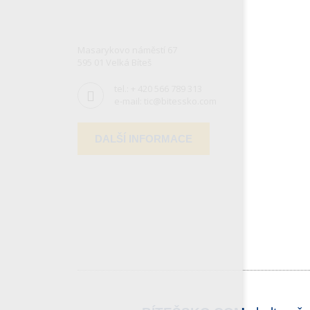
Masarykovo náměstí 67
595 01 Velká Bíteš
tel.:
+ 420 566 789 313
e-mail:
tic@bitessko.com
DALŠÍ INFORMACE