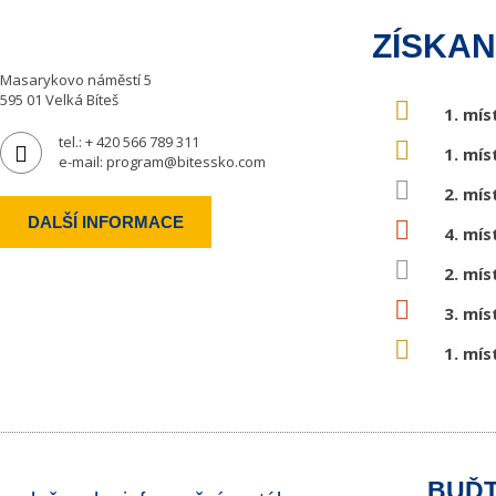
ZÍSKAN
Masarykovo náměstí 5
595 01 Velká Bíteš
1. mís
tel.:
+ 420 566 789 311
1. mís
e-mail:
program@bitessko.com
2. mís
DALŠÍ INFORMACE
4. mís
2. mís
3. mís
1. mís
BUĎT