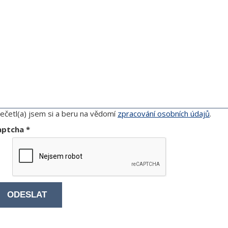
ečetl(a) jsem si a beru na vědomí
zpracování osobních údajů
.
aptcha
*
ODESLAT