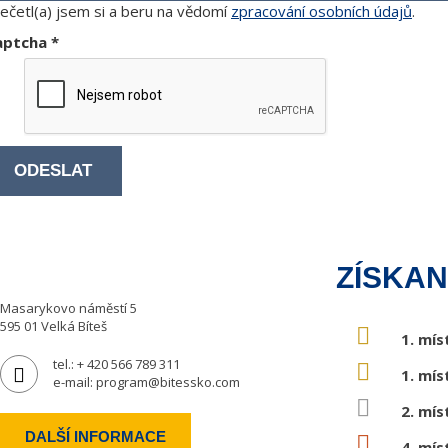
ečetl(a) jsem si a beru na vědomí
zpracování osobních údajů
.
aptcha
*
ODESLAT
ZÍSKAN
Masarykovo náměstí 5
595 01 Velká Bíteš
1. mís
tel.:
+ 420 566 789 311
1. mís
e-mail:
program@bitessko.com
2. mís
DALŠÍ INFORMACE
4. mís