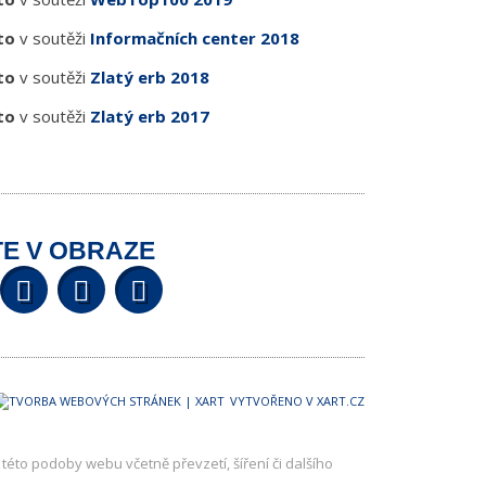
to
v soutěži
Informačních center 2018
to
v soutěži
Zlatý erb 2018
to
v soutěži
Zlatý erb 2017
E V OBRAZE
Facebook
Twitter
YouTube
Wikipedia
VYTVOŘENO V XART.CZ
této podoby webu včetně převzetí, šíření či dalšího