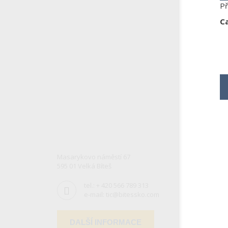
Př
C
Masarykovo náměstí 67
595 01 Velká Bíteš
tel.:
+ 420 566 789 313
e-mail:
tic@bitessko.com
DALŠÍ INFORMACE