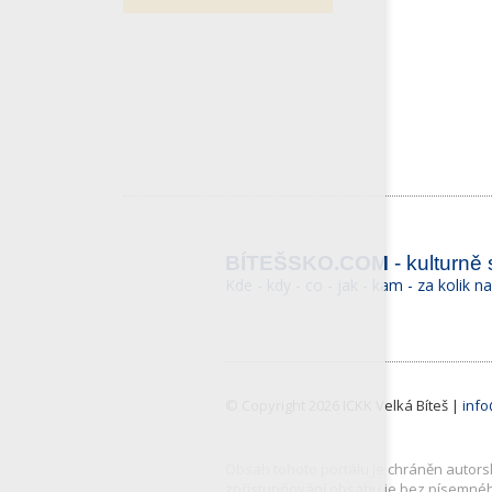
BÍTEŠSKO.COM
- kulturně
Kde - kdy - co - jak - kam - za kolik n
© Copyright 2026 ICKK Velká Bíteš |
inf
Obsah tohoto portálu je chráněn autorský
zpřístupňování obsahu je bez písemné