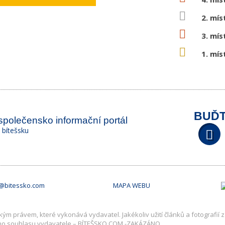
2. mís
3. mís
1. mís
BUĎT
 společensko informační portál
a bítešsku
o@bitessko.com
MAPA WEBU
m právem, které vykonává vydavatel. Jakékoliv užití článků a fotografií z 
ho souhlasu vydavatele – BÍTEŠSKO.COM -ZAKÁZÁNO.