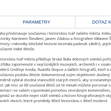
PARAMETRY
DOTAZ 
iha představuje současnou i historickou tvář našeho města. Knihu
storiky Martinem Štindlem, Janem Zdubou a fotografem Milanem Šu
trioty i milovníky bítešské historie bezmála padesát záběrů, jejic
učasné Velké Bíteše.
storickou tvář města přibližuje široká škála dobových snímků poř
zřídka zapomenuté v nejrůznějších muzejních, archivních i v soukr
eliérů Ondřeje Knolla, Rudolfa Skopce a dalších fotografů, kteří s
učasnou podobu Bíteše dokumentoval svým objektivem zkušený žď
měrně vybíral shodná stanoviště starých mistrů, aby srovnateln
st. Jak moc se liší současná Bíteš od té minulé můžete porovnat s
ientaci i ve vašem vzpomínání pomohou zevrubným komentářem, kte
pisků se dozvíte nejen stáří snímků a historii fotografovaných objek
avních vlivech, které proměnily Bíteš historickou v Bíteš moderní.