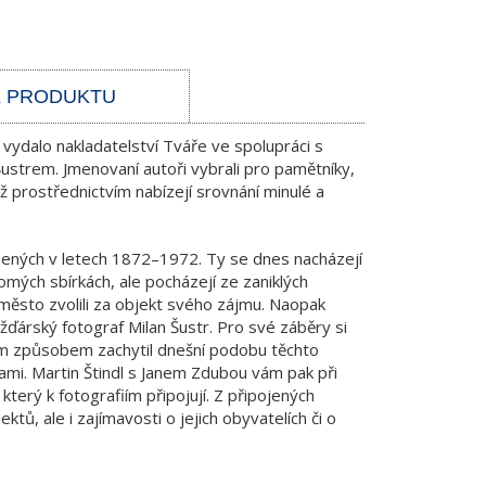
K PRODUKTU
 vydalo nakladatelství Tváře ve spolupráci s
strem. Jmenovaní autoři vybrali pro pamětníky,
hž prostřednictvím nabízejí srovnání minulé a
ízených v letech 1872–1972. Ty se dnes nacházejí
omých sbírkách, ale pocházejí ze zaniklých
i město zvolili za objekt svého zájmu. Naopak
árský fotograf Milan Šustr. Pro své záběry si
ým způsobem zachytil dnešní podobu těchto
ami. Martin Štindl s Janem Zdubou vám pak při
rý k fotografiím připojují. Z připojených
tů, ale i zajímavosti o jejich obyvatelích či o