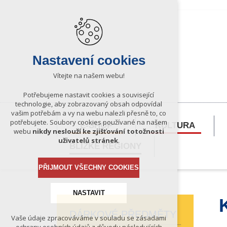
Nastavení cookies
Vítejte na našem webu!
Potřebujeme nastavit cookies a související
technologie, aby zobrazovaný obsah odpovídal
vašim potřebám a vy na webu nalezli přesně to, co
potřebujete. Soubory cookies používané na našem
E-SHOP
KULTURA
webu
nikdy neslouží ke zjišťování totožnosti
uživatelů stránek
.
BLÍZKÉ REGIONY
PŘIJMOUT VŠECHNY COOKIES
NASTAVIT
DÁRKOVÉ PŘEDMĚTY
Vaše údaje zpracováváme v souladu se zásadami
Technická cookies