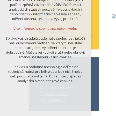
ochrany osobních údajů z důvodu následujících
nutná pro provozování webu
KNIHY, PUBLIKACE
potřeb: zpětná vazba od návštěvníků formou
udržení kontextu stránek (session):
analytických statistik používání webu, ukládání
případná přihlášení, volby jazyka, apod.
SBĚRATELSKÉ
nebo přístup k informacím na vašem zařízení,
měření obsahu, reklama a vývoj produktů.
PŘEDMĚTY
Volitelná cookies
analytická pro anonymizované
Více informací o cookies na našem webu
POHLEDNICE
vyhodnocení návštěvnosti
marketingová cookies (Google)
Správci vašich údajů bude naše společnost, jakož i
RŮZNÉ
naši důvěryhodní partneři, se kterými neustále
Více informací o cookies na našem webu
spolupracujeme. Vyjádření souhlasu je
dobrovolné. Můžete jej kdykoli zrušit nebo obnovit
změnou nastavení vašich cookies.
PŘIJMOUT VŠECHNY COOKIES
PODMÍNKY
Cookies a podobné technologie dělíme na
technická: nutná pro běh webu, bez nichž nelze
NÁKUPU
web používat a volitelná. Do této části spadají
ODMÍTNOUT VŠE
analytická a marketingová cookies.
Obchodní podmínky
Doprava a platba
Reklamační řád