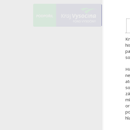
Kn
hi
pa
so
Hi
ne
at
so
zá
mí
or
po
hl