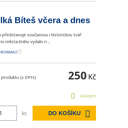
lká Bíteš včera a dnes
a představuje současnou i historickou tvář
o města.Knihu vydalo n ...
INFORMACÍ
250
Kč
 produktu (s DPH):
skladem
ks
DO KOŠÍKU