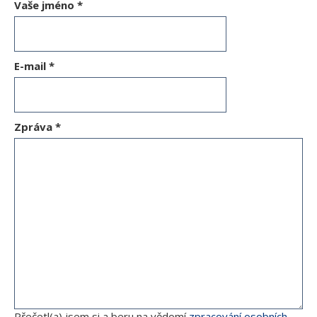
Vaše jméno
*
E-mail
*
Zpráva
*
Přečetl(a) jsem si a beru na vědomí
zpracování osobních