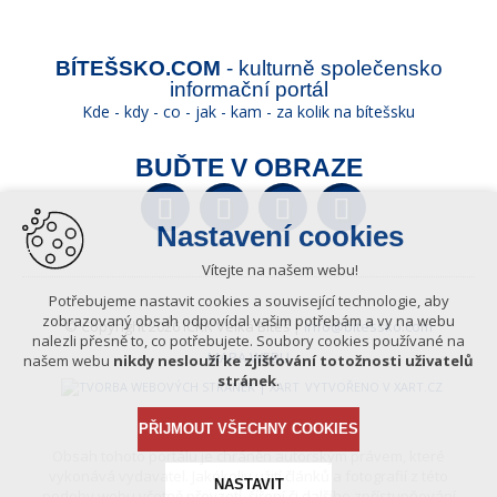
BÍTEŠSKO.COM
- kulturně společensko
informační portál
Kde - kdy - co - jak - kam - za kolik na bítešsku
BUĎTE V OBRAZE
Facebook
Twitter
YouTube
Wikipedia
Nastavení cookies
Vítejte na našem webu!
Potřebujeme nastavit cookies a související technologie, aby
zobrazovaný obsah odpovídal vašim potřebám a vy na webu
© Copyright 2026 ICKK Velká Bíteš |
info@bitessko.com
nalezli přesně to, co potřebujete. Soubory cookies používané na
MAPA WEBU
našem webu
nikdy neslouží ke zjišťování totožnosti uživatelů
stránek
.
VYTVOŘENO V XART.CZ
PŘIJMOUT VŠECHNY COOKIES
Obsah tohoto portálu je chráněn autorským právem, které
vykonává vydavatel. Jakékoliv užití článků a fotografií z této
NASTAVIT
podoby webu včetně převzetí, šíření či dalšího zpřístupňování