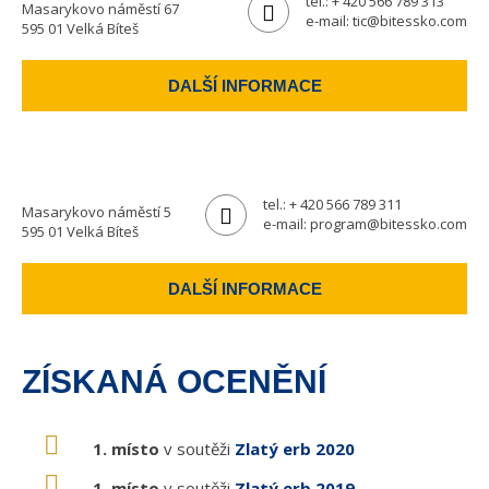
tel.:
+ 420 566 789 313
Masarykovo náměstí 67
e-mail:
tic@bitessko.com
595 01 Velká Bíteš
DALŠÍ INFORMACE
tel.:
+ 420 566 789 311
Masarykovo náměstí 5
e-mail:
program@bitessko.com
595 01 Velká Bíteš
DALŠÍ INFORMACE
ZÍSKANÁ OCENĚNÍ
1. místo
v soutěži
Zlatý erb 2020
1. místo
v soutěži
Zlatý erb 2019