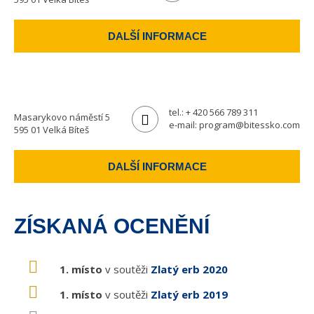
DALŠÍ INFORMACE
tel.:
+ 420 566 789 311
Masarykovo náměstí 5
e-mail:
program@bitessko.com
595 01 Velká Bíteš
DALŠÍ INFORMACE
ZÍSKANÁ OCENĚNÍ
1. místo
v soutěži
Zlatý erb 2020
1. místo
v soutěži
Zlatý erb 2019