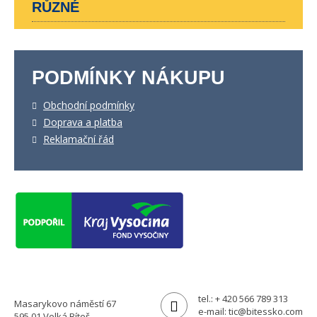
RŮZNÉ
PODMÍNKY NÁKUPU
Obchodní podmínky
Doprava a platba
Reklamační řád
tel.:
+ 420 566 789 313
Masarykovo náměstí 67
e-mail:
tic@bitessko.com
595 01 Velká Bíteš