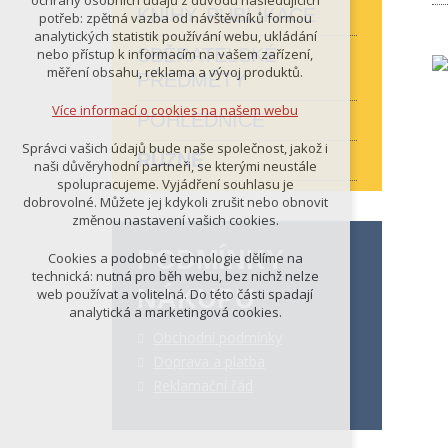
ochrany osobních údajů z důvodu následujících
nutná pro provozování webu
KNIHY, PUBLIKACE
potřeb: zpětná vazba od návštěvníků formou
udržení kontextu stránek (session):
analytických statistik používání webu, ukládání
případná přihlášení, volby jazyka, apod.
SBĚRATELSKÉ
nebo přístup k informacím na vašem zařízení,
N
měření obsahu, reklama a vývoj produktů.
PŘEDMĚTY
Volitelná cookies
analytická pro anonymizované
Více informací o cookies na našem webu
POHLEDNICE
vyhodnocení návštěvnosti
marketingová cookies (Google)
Správci vašich údajů bude naše společnost, jakož i
RŮZNÉ
naši důvěryhodní partneři, se kterými neustále
Více informací o cookies na našem webu
spolupracujeme. Vyjádření souhlasu je
dobrovolné. Můžete jej kdykoli zrušit nebo obnovit
změnou nastavení vašich cookies.
PŘIJMOUT VŠECHNY COOKIES
PODMÍNKY
Cookies a podobné technologie dělíme na
technická: nutná pro běh webu, bez nichž nelze
NÁKUPU
web používat a volitelná. Do této části spadají
ODMÍTNOUT VŠE
analytická a marketingová cookies.
Obchodní podmínky
Doprava a platba
Reklamační řád