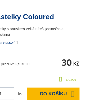
stelky Coloured
elky s potiskem Velká Bíteš: jedinečná a
stinná
INFORMACÍ
30
Kč
 produktu (s DPH):
skladem
ks
DO KOŠÍKU