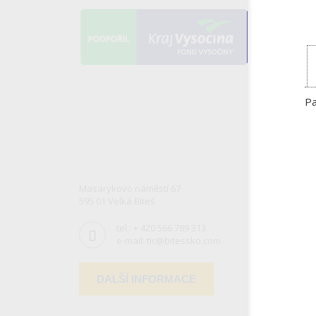
Pa
Masarykovo náměstí 67
595 01 Velká Bíteš
tel.:
+ 420 566 789 313
e-mail:
tic@bitessko.com
DALŠÍ INFORMACE