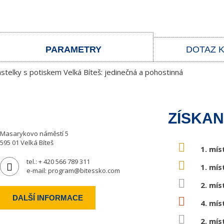
PARAMETRY
DOTAZ 
stelky s potiskem Velká Bíteš: jedinečná a pohostinná
ZÍSKAN
Masarykovo náměstí 5
595 01 Velká Bíteš
1. mís
tel.:
+ 420 566 789 311
1. mís
e-mail:
program@bitessko.com
2. mís
DALŠÍ INFORMACE
4. mís
2. mís