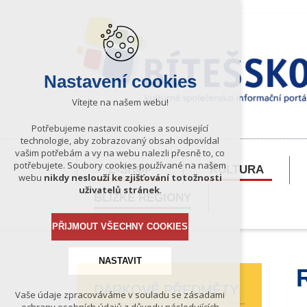
Nastavení cookies
Vítejte na našem webu!
Potřebujeme nastavit cookies a související
technologie, aby zobrazovaný obsah odpovídal
vašim potřebám a vy na webu nalezli přesně to, co
potřebujete. Soubory cookies používané na našem
E-SHOP
KULTURA
webu
nikdy neslouží ke zjišťování totožnosti
uživatelů stránek
.
BLÍZKÉ REGIONY
PŘIJMOUT VŠECHNY COOKIES
NASTAVIT
DÁRKOVÉ PŘEDMĚTY
Vaše údaje zpracováváme v souladu se zásadami
Technická cookies