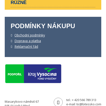
RŮZNÉ
PODMÍNKY NÁKUPU
Obchodní podmínky
Doprava a platba
Reklamační řád
tel.:
+ 420 566 789 313
Masarykovo náměstí 67
e-mail:
tic@bitessko.com
595 01 Velká Bíteš