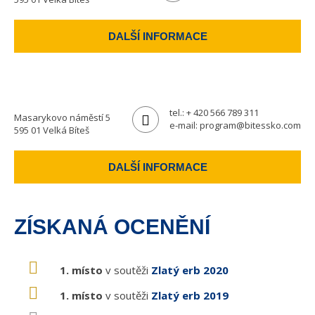
DALŠÍ INFORMACE
tel.:
+ 420 566 789 311
Masarykovo náměstí 5
e-mail:
program@bitessko.com
595 01 Velká Bíteš
DALŠÍ INFORMACE
ZÍSKANÁ OCENĚNÍ
1. místo
v soutěži
Zlatý erb 2020
1. místo
v soutěži
Zlatý erb 2019