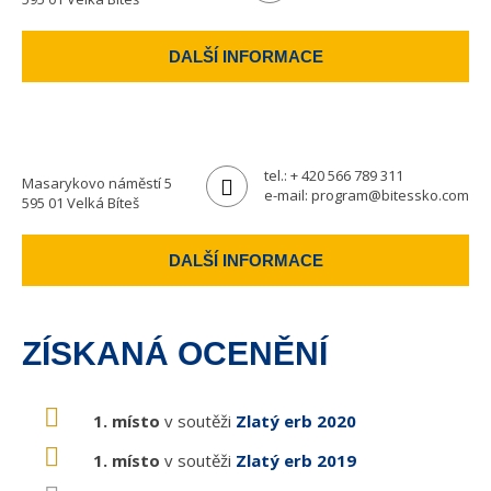
DALŠÍ INFORMACE
tel.:
+ 420 566 789 311
Masarykovo náměstí 5
e-mail:
program@bitessko.com
595 01 Velká Bíteš
DALŠÍ INFORMACE
ZÍSKANÁ OCENĚNÍ
1. místo
v soutěži
Zlatý erb 2020
1. místo
v soutěži
Zlatý erb 2019