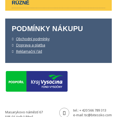
RŮZNÉ
PODMÍNKY NÁKUPU
Obchodní podmínky
Doprava a platba
Reklamační řád
tel.:
+ 420 566 789 313
Masarykovo náměstí 67
e-mail:
tic@bitessko.com
595 01 Velká Bíteš