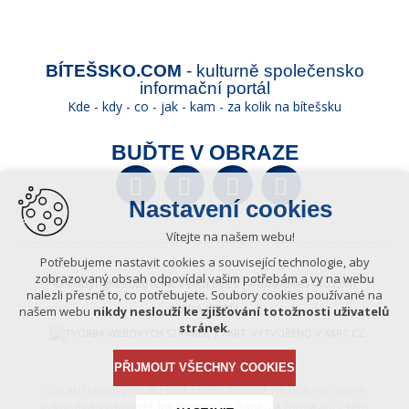
BÍTEŠSKO.COM
- kulturně společensko
informační portál
Kde - kdy - co - jak - kam - za kolik na bítešsku
BUĎTE V OBRAZE
Facebook
Twitter
YouTube
Wikipedia
Nastavení cookies
Vítejte na našem webu!
Potřebujeme nastavit cookies a související technologie, aby
zobrazovaný obsah odpovídal vašim potřebám a vy na webu
© Copyright 2026 ICKK Velká Bíteš |
info@bitessko.com
nalezli přesně to, co potřebujete. Soubory cookies používané na
MAPA WEBU
našem webu
nikdy neslouží ke zjišťování totožnosti uživatelů
stránek
.
VYTVOŘENO V XART.CZ
PŘIJMOUT VŠECHNY COOKIES
Obsah tohoto portálu je chráněn autorským právem, které
vykonává vydavatel. Jakékoliv užití článků a fotografií z této