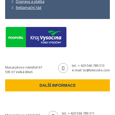
Doprava a platba
Reklamační řád
tel.:
+ 420 566 789 313
Masarykovo náměstí 67
e-mail:
tic@bitessko.com
595 01 Velká Bíteš
DALŠÍ INFORMACE
tel.:
+ 420 566 789 311