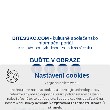
BÍTEŠSKO.COM
- kulturně společensko
informační portál
Kde - kdy - co - jak - kam - za kolik na bítešsku
BUĎTE V OBRAZE
Facebook
Twitter
YouTube
Wikipedia
Nastavení cookies
Vítejte na našem webu!
Potřebujeme nastavit cookies a související technologie, aby
zobrazovaný obsah odpovídal vašim potřebám a vy na webu
© Copyright 2026 ICKK Velká Bíteš |
info@bitessko.com
nalezli přesně to, co potřebujete. Soubory cookies používané na
MAPA WEBU
našem webu
nikdy neslouží ke zjišťování totožnosti uživatelů
stránek
.
VYTVOŘENO V XART.CZ