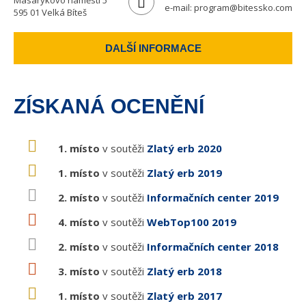
Masarykovo náměstí 5
e-mail:
program@bitessko.com
595 01 Velká Bíteš
DALŠÍ INFORMACE
ZÍSKANÁ OCENĚNÍ
1. místo
v soutěži
Zlatý erb 2020
1. místo
v soutěži
Zlatý erb 2019
2. místo
v soutěži
Informačních center 2019
4. místo
v soutěži
WebTop100 2019
2. místo
v soutěži
Informačních center 2018
3. místo
v soutěži
Zlatý erb 2018
1. místo
v soutěži
Zlatý erb 2017