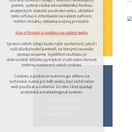
ochrany osobních údajů z důvodu následujících
nutná pro provozování webu
KNIHY, PUBLIKACE
potřeb: zpětná vazba od návštěvníků formou
udržení kontextu stránek (session):
analytických statistik používání webu, ukládání
případná přihlášení, volby jazyka, apod.
SBĚRATELSKÉ
nebo přístup k informacím na vašem zařízení,
měření obsahu, reklama a vývoj produktů.
PŘEDMĚTY
Volitelná cookies
analytická pro anonymizované
Více informací o cookies na našem webu
POHLEDNICE
vyhodnocení návštěvnosti
marketingová cookies (Google)
Správci vašich údajů bude naše společnost, jakož i
RŮZNÉ
naši důvěryhodní partneři, se kterými neustále
Více informací o cookies na našem webu
spolupracujeme. Vyjádření souhlasu je
dobrovolné. Můžete jej kdykoli zrušit nebo obnovit
změnou nastavení vašich cookies.
PŘIJMOUT VŠECHNY COOKIES
PODMÍNKY
Cookies a podobné technologie dělíme na
technická: nutná pro běh webu, bez nichž nelze
NÁKUPU
web používat a volitelná. Do této části spadají
ODMÍTNOUT VŠE
analytická a marketingová cookies.
Obchodní podmínky
Doprava a platba
Reklamační řád