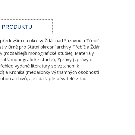
K PRODUKTU
ý především na okresy Žďár nad Sázavou a Třebíč.
 v Brně pro Státní okresní archivy Třebíč a Žďár
ky (rozsáhlejší monografické studie), Materiály
ratší monografické studie), Zprávy (zprávy o
(přehled vydané literatury se vztahem k
í) a Kronika (medailonky významných osobností
obou archivů, ale i další přispěvatelé z řad