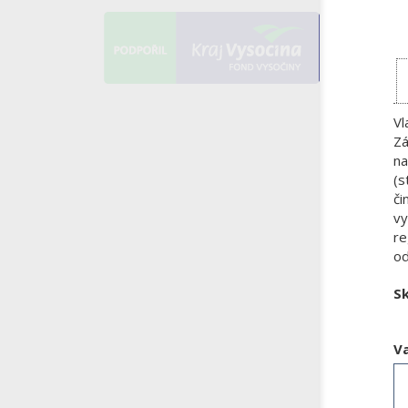
Vl
Zá
na
(s
či
vy
re
od
S
V