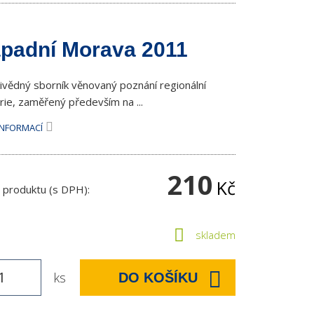
padní Morava 2011
tivědný sborník věnovaný poznání regionální
rie, zaměřený především na ...
INFORMACÍ
210
Kč
 produktu (s DPH):
skladem
ks
DO KOŠÍKU