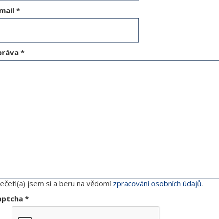
mail
*
práva
*
ečetl(a) jsem si a beru na vědomí
zpracování osobních údajů
.
aptcha
*