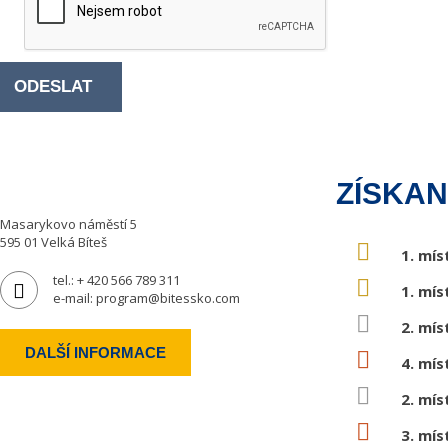
ODESLAT
ZÍSKAN
Masarykovo náměstí 5
595 01 Velká Bíteš
1. mís
tel.:
+ 420 566 789 311
1. mís
e-mail:
program@bitessko.com
2. mís
DALŠÍ INFORMACE
4. mís
2. mís
3. mís