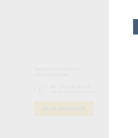
Masarykovo náměstí 67
595 01 Velká Bíteš
tel.:
+ 420 566 789 313
e-mail:
tic@bitessko.com
DALŠÍ INFORMACE