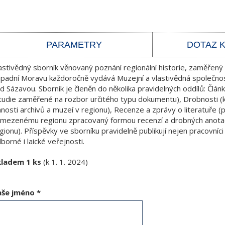
PARAMETRY
DOTAZ 
astivědný sborník věnovaný poznání regionální historie, zaměřen
padní Moravu každoročně vydává Muzejní a vlastivědná společnost
d Sázavou. Sborník je členěn do několika pravidelných oddílů: Člán
tudie zaměřené na rozbor určitého typu dokumentu), Drobnosti (k
nnosti archivů a muzeí v regionu), Recenze a zprávy o literatuře 
mezenému regionu zpracovaný formou recenzí a drobných anotac
gionu). Příspěvky ve sborníku pravidelně publikují nejen pracovníci 
borné i laické veřejnosti.
kladem 1 ks
(k 1. 1. 2024)
aše jméno
*