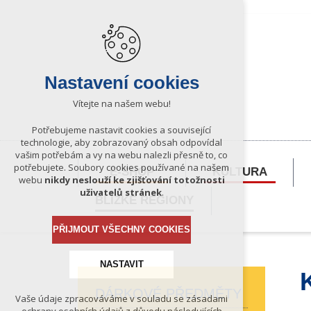
Nastavení cookies
Vítejte na našem webu!
Potřebujeme nastavit cookies a související
technologie, aby zobrazovaný obsah odpovídal
vašim potřebám a vy na webu nalezli přesně to, co
potřebujete. Soubory cookies používané na našem
E-SHOP
KULTURA
webu
nikdy neslouží ke zjišťování totožnosti
uživatelů stránek
.
BLÍZKÉ REGIONY
PŘIJMOUT VŠECHNY COOKIES
NASTAVIT
DÁRKOVÉ PŘEDMĚTY
Vaše údaje zpracováváme v souladu se zásadami
Technická cookies