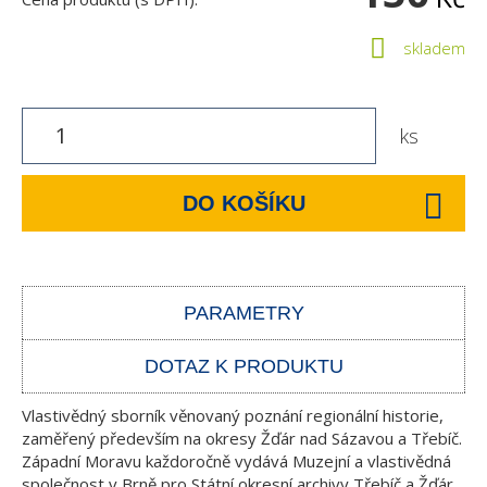
skladem
ks
DO KOŠÍKU
PARAMETRY
DOTAZ K PRODUKTU
Vlastivědný sborník věnovaný poznání regionální historie,
zaměřený především na okresy Žďár nad Sázavou a Třebíč.
Západní Moravu každoročně vydává Muzejní a vlastivědná
společnost v Brně pro Státní okresní archivy Třebíč a Žďár