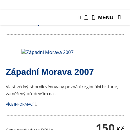
MENU
KNIHY, PUBLIKACE
Západní Morava 2007
Vlastivědný sborník věnovaný poznání regionální historie,
zaměřený především na ...
VÍCE INFORMACÍ
150
Kč
Cena produktu (s DPH):