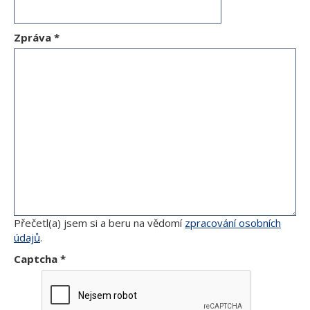
Zpráva
*
Přečetl(a) jsem si a beru na vědomí
zpracování osobních
údajů
.
Captcha
*