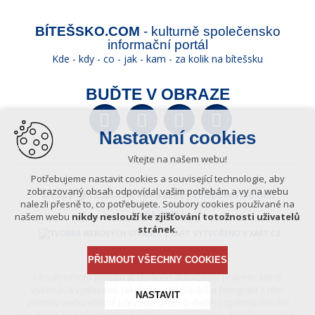
BÍTEŠSKO.COM
- kulturně společensko
informační portál
Kde - kdy - co - jak - kam - za kolik na bítešsku
BUĎTE V OBRAZE
Facebook
Twitter
YouTube
Wikipedia
Nastavení cookies
Vítejte na našem webu!
Potřebujeme nastavit cookies a související technologie, aby
zobrazovaný obsah odpovídal vašim potřebám a vy na webu
© Copyright 2026 ICKK Velká Bíteš |
info@bitessko.com
nalezli přesně to, co potřebujete. Soubory cookies používané na
MAPA WEBU
našem webu
nikdy neslouží ke zjišťování totožnosti uživatelů
stránek
.
VYTVOŘENO V XART.CZ
PŘIJMOUT VŠECHNY COOKIES
Obsah tohoto portálu je chráněn autorským právem, které
vykonává vydavatel. Jakékoliv užití článků a fotografií z této
NASTAVIT
podoby webu včetně převzetí, šíření či dalšího zpřístupňování
obsahu je bez písemného souhlasu vydavatele – BÍTEŠSKO.COM -