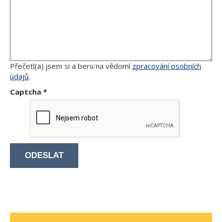
Přečetl(a) jsem si a beru na vědomí
zpracování osobních
údajů
.
Captcha
*
ODESLAT