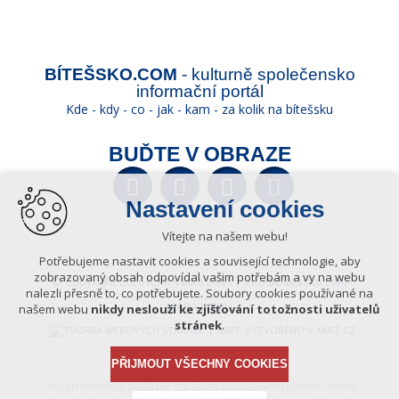
BÍTEŠSKO.COM
- kulturně společensko
informační portál
Kde - kdy - co - jak - kam - za kolik na bítešsku
BUĎTE V OBRAZE
Facebook
Twitter
YouTube
Wikipedia
Nastavení cookies
Vítejte na našem webu!
Potřebujeme nastavit cookies a související technologie, aby
zobrazovaný obsah odpovídal vašim potřebám a vy na webu
© Copyright 2026 ICKK Velká Bíteš |
info@bitessko.com
nalezli přesně to, co potřebujete. Soubory cookies používané na
MAPA WEBU
našem webu
nikdy neslouží ke zjišťování totožnosti uživatelů
stránek
.
VYTVOŘENO V XART.CZ
PŘIJMOUT VŠECHNY COOKIES
Obsah tohoto portálu je chráněn autorským právem, které