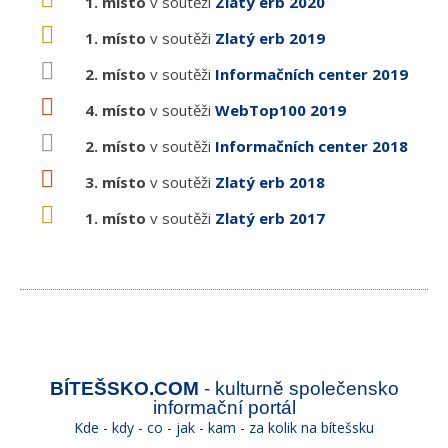
1. místo
v soutěži
Zlatý erb 2020
1. místo
v soutěži
Zlatý erb 2019
2. místo
v soutěži
Informačních center 2019
4. místo
v soutěži
WebTop100 2019
2. místo
v soutěži
Informačních center 2018
3. místo
v soutěži
Zlatý erb 2018
1. místo
v soutěži
Zlatý erb 2017
BÍTEŠSKO.COM
- kulturně společensko
informační portál
Kde - kdy - co - jak - kam - za kolik na bítešsku