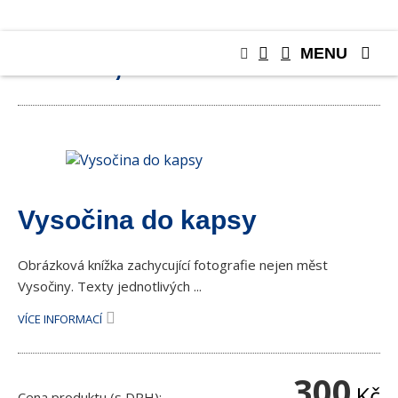
MENU
KNIHY, PUBLIKACE
Vysočina do kapsy
Obrázková knížka zachycující fotografie nejen měst
Vysočiny. Texty jednotlivých ...
VÍCE INFORMACÍ
300
Kč
Cena produktu (s DPH):