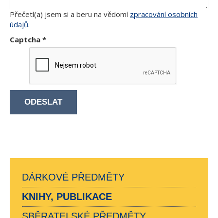
Přečetl(a) jsem si a beru na vědomí
zpracování osobních
údajů
.
Captcha
*
ODESLAT
DÁRKOVÉ PŘEDMĚTY
KNIHY, PUBLIKACE
SBĚRATELSKÉ PŘEDMĚTY