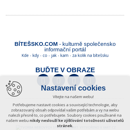
BÍTEŠSKO.COM
- kulturně společensko
informační portál
Kde - kdy - co - jak - kam - za kolik na bítešsku
BUĎTE V OBRAZE
Facebook
Twitter
YouTube
Wikipedia
Nastavení cookies
Vítejte na našem webu!
Potřebujeme nastavit cookies a související technologie, aby
zobrazovaný obsah odpovídal vašim potřebám a vy na webu
© Copyright 2026 ICKK Velká Bíteš |
info@bitessko.com
nalezli přesně to, co potřebujete. Soubory cookies používané na
MAPA WEBU
našem webu
nikdy neslouží ke zjišťování totožnosti uživatelů
stránek
.
VYTVOŘENO V XART.CZ