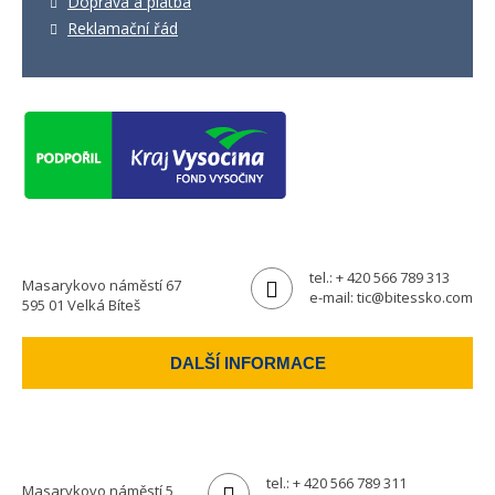
Doprava a platba
Reklamační řád
tel.:
+ 420 566 789 313
Masarykovo náměstí 67
e-mail:
tic@bitessko.com
595 01 Velká Bíteš
DALŠÍ INFORMACE
tel.:
+ 420 566 789 311
Masarykovo náměstí 5