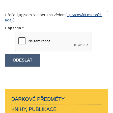
Přečetl(a) jsem si a beru na vědomí
zpracování osobních
údajů
.
Captcha
*
ODESLAT
DÁRKOVÉ PŘEDMĚTY
KNIHY, PUBLIKACE