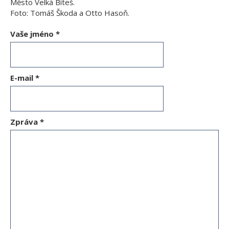
Město Velká Bíteš.
Foto: Tomáš Škoda a Otto Hasoň.
Vaše jméno
*
E-mail
*
Zpráva
*