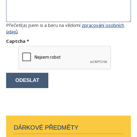
Přečetl(a) jsem si a beru na vědomí
zpracování osobních
údajů
.
Captcha
*
ODESLAT
DÁRKOVÉ PŘEDMĚTY