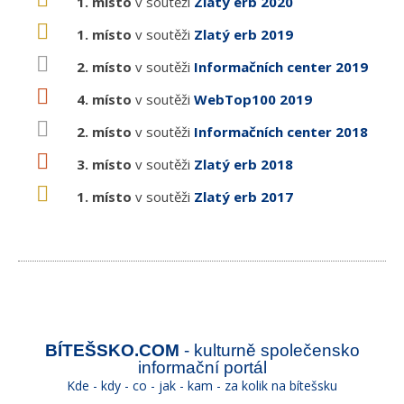
1. místo
v soutěži
Zlatý erb 2020
1. místo
v soutěži
Zlatý erb 2019
2. místo
v soutěži
Informačních center 2019
4. místo
v soutěži
WebTop100 2019
2. místo
v soutěži
Informačních center 2018
3. místo
v soutěži
Zlatý erb 2018
1. místo
v soutěži
Zlatý erb 2017
BÍTEŠSKO.COM
- kulturně společensko
informační portál
Kde - kdy - co - jak - kam - za kolik na bítešsku