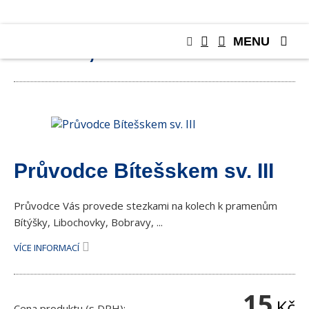
MENU
KNIHY, PUBLIKACE
Průvodce Bítešskem sv. III
Průvodce Vás provede stezkami na kolech k pramenům
Bítýšky, Libochovky, Bobravy, ...
VÍCE INFORMACÍ
15
Kč
Cena produktu (s DPH):