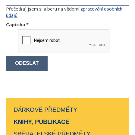
Přečetl(a) jsem si a beru na vědomí
zpracování osobních
údajů
.
Captcha
*
ODESLAT
DÁRKOVÉ PŘEDMĚTY
KNIHY, PUBLIKACE
SBĚRATELSKÉ PŘEDMĚTY