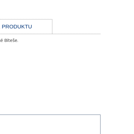
K PRODUKTU
ké Bíteše.