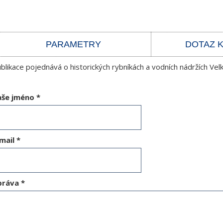
PARAMETRY
DOTAZ 
blikace pojednává o historických rybníkách a vodních nádržích Vel
aše jméno
*
mail
*
práva
*