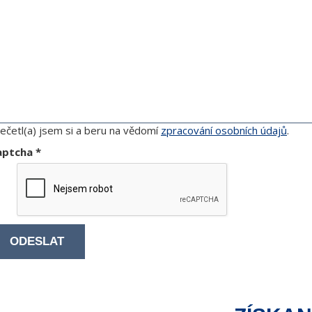
ečetl(a) jsem si a beru na vědomí
zpracování osobních údajů
.
aptcha
*
ODESLAT