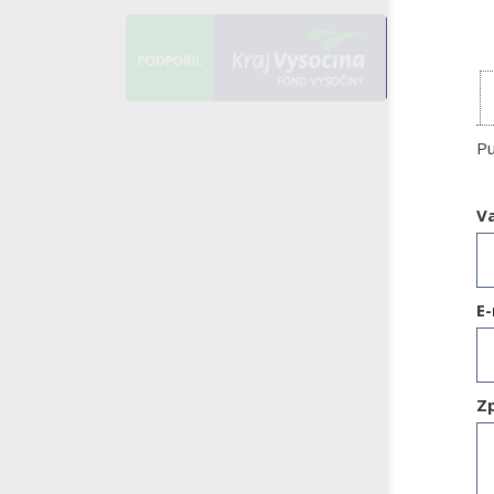
Pu
V
E-
Z