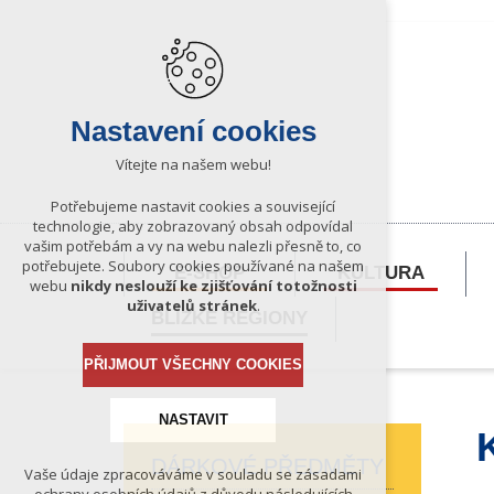
Nastavení cookies
Vítejte na našem webu!
Potřebujeme nastavit cookies a související
technologie, aby zobrazovaný obsah odpovídal
vašim potřebám a vy na webu nalezli přesně to, co
potřebujete. Soubory cookies používané na našem
E-SHOP
KULTURA
webu
nikdy neslouží ke zjišťování totožnosti
uživatelů stránek
.
BLÍZKÉ REGIONY
PŘIJMOUT VŠECHNY COOKIES
NASTAVIT
DÁRKOVÉ PŘEDMĚTY
Vaše údaje zpracováváme v souladu se zásadami
Technická cookies