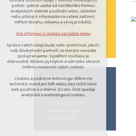
ochrany osobních údajů z důvodu následujících
nutná pro provozování webu
KNIHY, PUBLIKACE
potřeb: zpětná vazba od návštěvníků formou
udržení kontextu stránek (session):
analytických statistik používání webu, ukládání
případná přihlášení, volby jazyka, apod.
SBĚRATELSKÉ
nebo přístup k informacím na vašem zařízení,
měření obsahu, reklama a vývoj produktů.
PŘEDMĚTY
Volitelná cookies
analytická pro anonymizované
Více informací o cookies na našem webu
POHLEDNICE
vyhodnocení návštěvnosti
marketingová cookies (Google)
Správci vašich údajů bude naše společnost, jakož i
RŮZNÉ
naši důvěryhodní partneři, se kterými neustále
Více informací o cookies na našem webu
spolupracujeme. Vyjádření souhlasu je
dobrovolné. Můžete jej kdykoli zrušit nebo obnovit
změnou nastavení vašich cookies.
PŘIJMOUT VŠECHNY COOKIES
PODMÍNKY
Cookies a podobné technologie dělíme na
technická: nutná pro běh webu, bez nichž nelze
NÁKUPU
web používat a volitelná. Do této části spadají
ODMÍTNOUT VŠE
analytická a marketingová cookies.
Obchodní podmínky
Doprava a platba
Reklamační řád