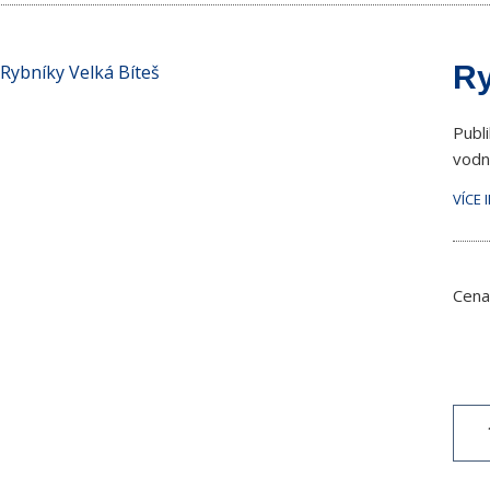
Ry
Publ
vodní
VÍCE 
Cena