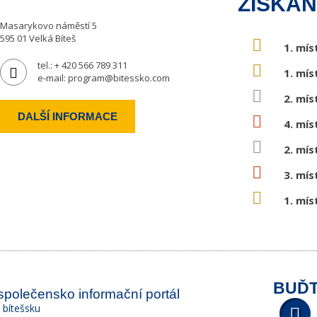
ZÍSKAN
Masarykovo náměstí 5
595 01 Velká Bíteš
1. mís
tel.:
+ 420 566 789 311
1. mís
e-mail:
program@bitessko.com
2. mís
DALŠÍ INFORMACE
4. mís
2. mís
3. mís
1. mís
BUĎT
 společensko informační portál
a bítešsku