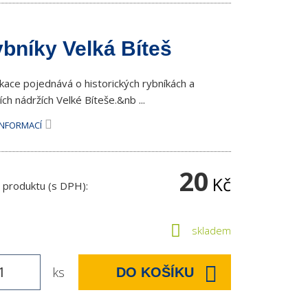
bníky Velká Bíteš
ikace pojednává o historických rybníkách a
ch nádržích Velké Bíteše.&nb ...
INFORMACÍ
20
Kč
 produktu (s DPH):
skladem
ks
DO KOŠÍKU