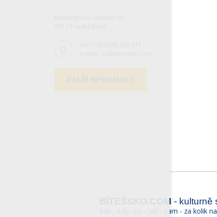
Masarykovo náměstí 67
595 01 Velká Bíteš
tel.:
+ 420 566 789 313
e-mail:
tic@bitessko.com
DALŠÍ INFORMACE
BÍTEŠSKO.COM
- kulturně
Kde - kdy - co - jak - kam - za kolik n