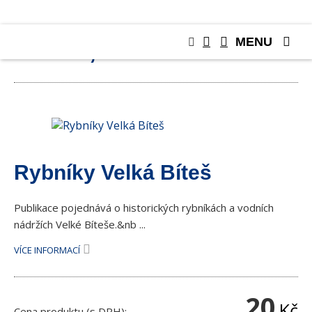
MENU
KNIHY, PUBLIKACE
Rybníky Velká Bíteš
Publikace pojednává o historických rybníkách a vodních
nádržích Velké Bíteše.&nb ...
VÍCE INFORMACÍ
20
Kč
Cena produktu (s DPH):