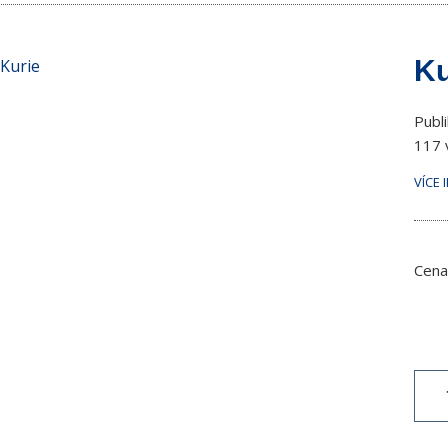
Ku
Publ
117 v
VÍCE 
Cena