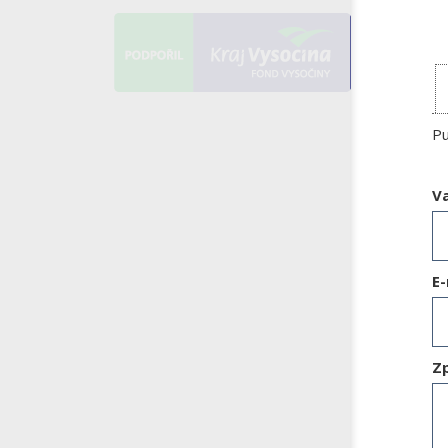
Pu
V
E-
Z