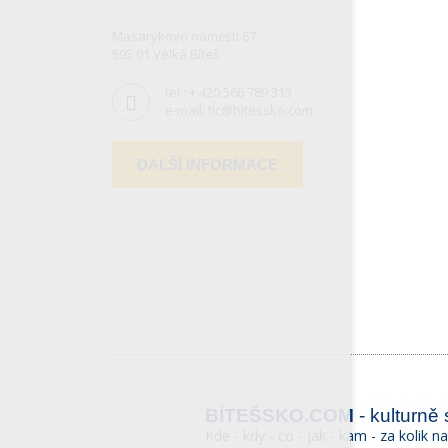
Masarykovo náměstí 67
595 01 Velká Bíteš
tel.:
+ 420 566 789 313
e-mail:
tic@bitessko.com
DALŠÍ INFORMACE
BÍTEŠSKO.COM
- kulturně
Kde - kdy - co - jak - kam - za kolik n