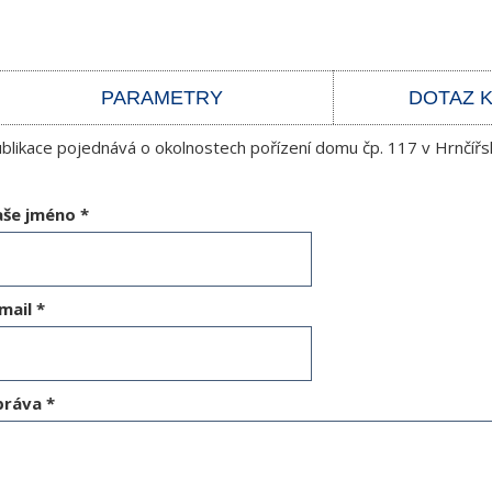
PARAMETRY
DOTAZ 
blikace pojednává o okolnostech pořízení domu čp. 117 v Hrnčířsk
aše jméno
*
mail
*
práva
*