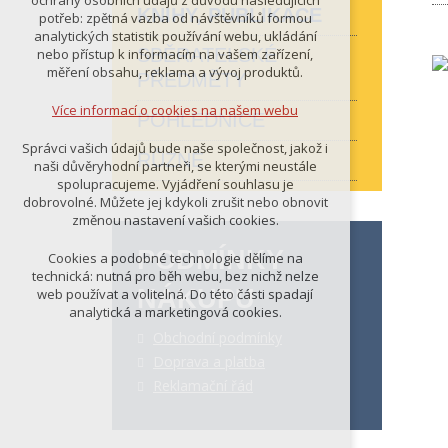
ochrany osobních údajů z důvodu následujících
nutná pro provozování webu
KNIHY, PUBLIKACE
potřeb: zpětná vazba od návštěvníků formou
udržení kontextu stránek (session):
analytických statistik používání webu, ukládání
případná přihlášení, volby jazyka, apod.
SBĚRATELSKÉ
nebo přístup k informacím na vašem zařízení,
měření obsahu, reklama a vývoj produktů.
PŘEDMĚTY
Volitelná cookies
analytická pro anonymizované
Více informací o cookies na našem webu
POHLEDNICE
vyhodnocení návštěvnosti
marketingová cookies (Google)
Správci vašich údajů bude naše společnost, jakož i
RŮZNÉ
naši důvěryhodní partneři, se kterými neustále
Více informací o cookies na našem webu
spolupracujeme. Vyjádření souhlasu je
dobrovolné. Můžete jej kdykoli zrušit nebo obnovit
změnou nastavení vašich cookies.
PŘIJMOUT VŠECHNY COOKIES
PODMÍNKY
Cookies a podobné technologie dělíme na
technická: nutná pro běh webu, bez nichž nelze
NÁKUPU
web používat a volitelná. Do této části spadají
ODMÍTNOUT VŠE
analytická a marketingová cookies.
Obchodní podmínky
Doprava a platba
Reklamační řád