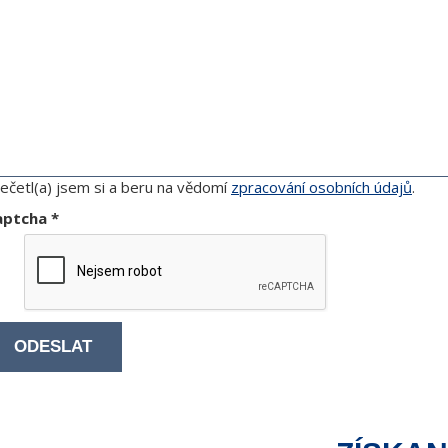
ečetl(a) jsem si a beru na vědomí
zpracování osobních údajů
.
aptcha
*
ODESLAT