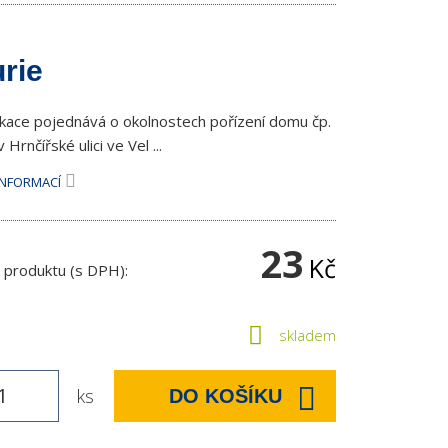
rie
ikace pojednává o okolnostech pořízení domu čp.
 Hrnčířské ulici ve Vel ...
INFORMACÍ
23
Kč
 produktu (s DPH):
skladem
ks
DO KOŠÍKU