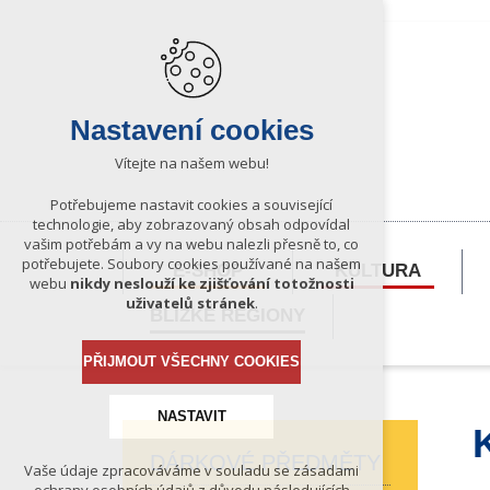
Nastavení cookies
Vítejte na našem webu!
Potřebujeme nastavit cookies a související
technologie, aby zobrazovaný obsah odpovídal
vašim potřebám a vy na webu nalezli přesně to, co
potřebujete. Soubory cookies používané na našem
E-SHOP
KULTURA
webu
nikdy neslouží ke zjišťování totožnosti
uživatelů stránek
.
BLÍZKÉ REGIONY
PŘIJMOUT VŠECHNY COOKIES
NASTAVIT
DÁRKOVÉ PŘEDMĚTY
Vaše údaje zpracováváme v souladu se zásadami
Technická cookies