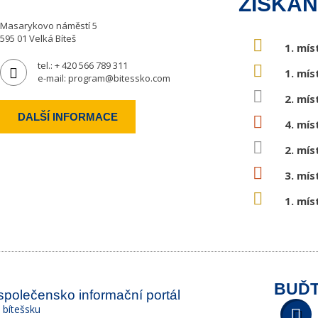
ZÍSKAN
Masarykovo náměstí 5
595 01 Velká Bíteš
1. mís
tel.:
+ 420 566 789 311
1. mís
e-mail:
program@bitessko.com
2. mís
DALŠÍ INFORMACE
4. mís
2. mís
3. mís
1. mís
BUĎT
 společensko informační portál
a bítešsku