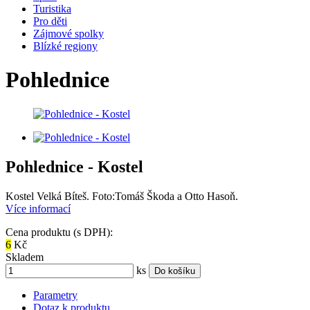
Turistika
Pro děti
Zájmové spolky
Blízké regiony
Pohlednice
Pohlednice - Kostel
Kostel Velká Bíteš. Foto:Tomáš Škoda a Otto Hasoň.
Více informací
Cena produktu (s DPH):
6
Kč
Skladem
ks
Do košíku
Parametry
Dotaz k produktu