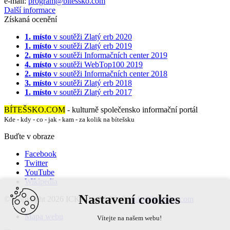
e-mail:
program@bitessko.com
Další informace
Získaná ocenění
1. místo
v soutěži
Zlatý erb 2020
1. místo
v soutěži
Zlatý erb 2019
2. místo
v soutěži
Informačních center 2019
4. místo
v soutěži
WebTop100 2019
2. místo
v soutěži
Informačních center 2018
3. místo
v soutěži
Zlatý erb 2018
1. místo
v soutěži
Zlatý erb 2017
BÍTEŠSKO.COM
- kulturně společensko informační portál
Kde - kdy - co - jak - kam - za kolik na bítešsku
Buďte v obraze
Facebook
Twitter
YouTube
Wikipedia
Nastavení cookies
© Copyright 2026 ICKK Velká Bíteš |
info@bitessko.com
Mapa webu
Vítejte na našem webu!