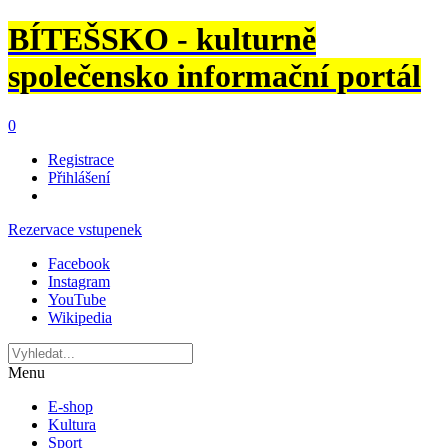
BÍTEŠSKO - kulturně
společensko informační portál
0
Registrace
Přihlášení
Rezervace vstupenek
Facebook
Instagram
YouTube
Wikipedia
Menu
E-shop
Kultura
Sport