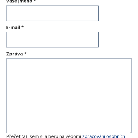
Vaše jméno
*
E-mail
*
Zpráva
*
Přečetl(a) jsem si a beru na vědomí
zpracování osobních