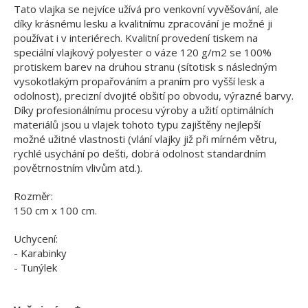
Tato vlajka se nejvíce užívá pro venkovní vyvěšování, ale
díky krásnému lesku a kvalitnímu zpracování je možné ji
používat i v interiérech. Kvalitní provedení tiskem na
speciální vlajkový polyester o váze 120 g/m2 se 100%
protiskem barev na druhou stranu (sítotisk s následným
vysokotlakým propařováním a praním pro vyšší lesk a
odolnost), precizní dvojité obšití po obvodu, výrazné barvy.
Díky profesionálnímu procesu výroby a užití optimálních
materiálů jsou u vlajek tohoto typu zajištěny nejlepší
možné užitné vlastnosti (vlání vlajky již při mírném větru,
rychlé usychání po dešti, dobrá odolnost standardním
povětrnostním vlivům atd.).
Rozměr:
150 cm x 100 cm.
Uchycení:
- Karabinky
- Tunýlek