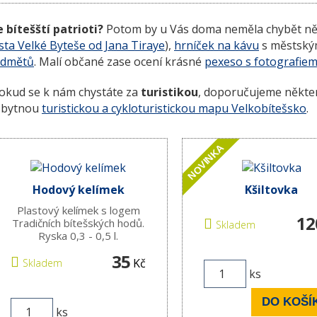
e bítešští patrioti?
Potom by u Vás doma neměla chybět ně
ta Velké Byteše od Jana Tiraye
),
hrníček na kávu
s městský
edmětů
. Malí občané zase ocení krásné
pexeso s fotografiem
okud se k nám chystáte za
turistikou
, doporučujeme někter
zbytnou
turistickou a cykloturistickou mapu Velkobítešsko
.
NOVINKA
Hodový kelímek
Kšiltovka
Plastový kelímek s logem
12
Tradičních bítešských hodů.
Skladem
Ryska 0,3 - 0,5 l.
35
Kč
Skladem
ks
DO KOŠÍ
ks