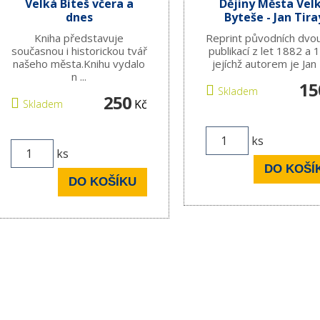
Velká Bíteš včera a
Dějiny Města Vel
dnes
Byteše - Jan Tira
Kniha představuje
Reprint původních dvou
současnou i historickou tvář
publikací z let 1882 a
našeho města.Knihu vydalo
jejíchž autorem je Jan T
n ...
15
Skladem
250
Kč
Skladem
ks
ks
DO KOŠÍ
DO KOŠÍKU