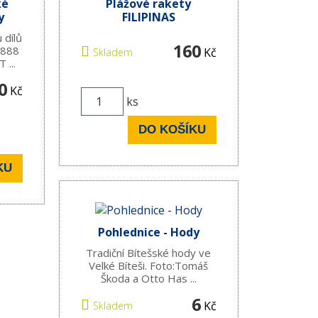
ké
Plážové rakety
y
FILIPINAS
 dílů
160
 1888
Kč
Skladem
 ...
0
Kč
ks
DO KOŠÍKU
KU
Pohlednice - Hody
Tradiční Bítešské hody ve
Velké Bíteši. Foto:Tomáš
Škoda a Otto Has ...
6
Kč
Skladem