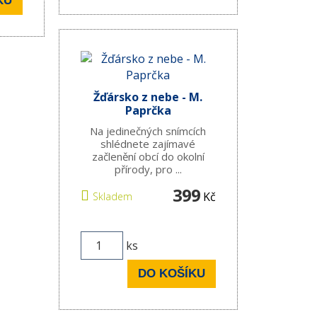
KU
Žďársko z nebe - M.
Paprčka
Na jedinečných snímcích
shlédnete zajímavé
začlenění obcí do okolní
přírody, pro ...
399
Kč
Skladem
ks
DO KOŠÍKU