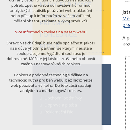
ochrany osobních údajů z důvodu následujících
nutná pro provozování webu
KNIHY, PUBLIKACE
potřeb: zpětná vazba od návštěvníků formou
udržení kontextu stránek (session):
analytických statistik používání webu, ukládání
Jst
případná přihlášení, volby jazyka, apod.
SBĚRATELSKÉ
nebo přístup k informacím na vašem zařízení,
Měs
měření obsahu, reklama a vývoj produktů.
PŘEDMĚTY
Volitelná cookies
př
analytická pro anonymizované
Více informací o cookies na našem webu
POHLEDNICE
vyhodnocení návštěvnosti
A p
marketingová cookies (Google)
Správci vašich údajů bude naše společnost, jakož i
ne
RŮZNÉ
naši důvěryhodní partneři, se kterými neustále
Více informací o cookies na našem webu
spolupracujeme. Vyjádření souhlasu je
dobrovolné. Můžete jej kdykoli zrušit nebo obnovit
změnou nastavení vašich cookies.
PŘIJMOUT VŠECHNY COOKIES
PODMÍNKY
Cookies a podobné technologie dělíme na
technická: nutná pro běh webu, bez nichž nelze
NÁKUPU
web používat a volitelná. Do této části spadají
ODMÍTNOUT VŠE
analytická a marketingová cookies.
Obchodní podmínky
Doprava a platba
Reklamační řád