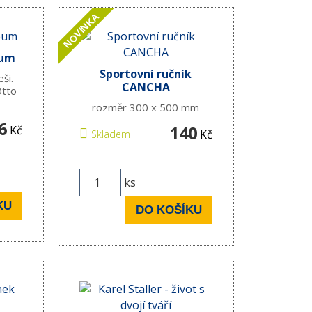
NOVINKA
eum
Sportovní ručník
ši.
CANCHA
Otto
rozměr 300 x 500 mm
6
140
Kč
Kč
Skladem
ks
KU
DO KOŠÍKU