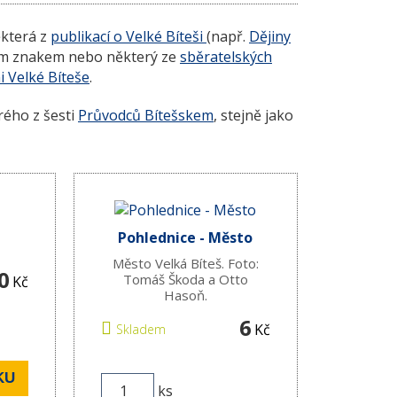
která z
publikací o Velké Bíteši
(např.
Dějiny
m znakem nebo některý ze
sběratelských
i Velké Bíteše
.
ého z šesti
Průvodců Bítešskem
, stejně jako
Pohlednice - Město
Město Velká Bíteš. Foto:
0
Tomáš Škoda a Otto
Kč
Hasoň.
6
Kč
Skladem
KU
ks