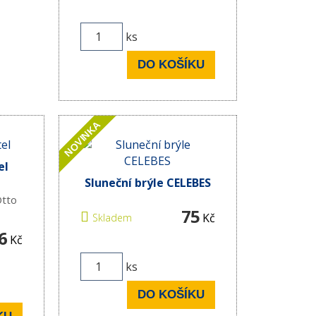
ks
DO KOŠÍKU
NOVINKA
el
Sluneční brýle CELEBES
Otto
75
Kč
Skladem
6
Kč
ks
DO KOŠÍKU