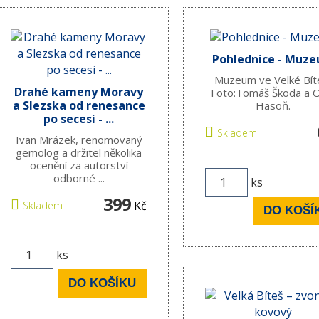
Pohlednice - Muz
Muzeum ve Velké Bíte
Drahé kameny Moravy
Foto:Tomáš Škoda a 
a Slezska od renesance
Hasoň.
po secesi - ...
Skladem
Ivan Mrázek, renomovaný
gemolog a držitel několika
ocenění za autorství
odborné ...
ks
399
Kč
Skladem
DO KOŠÍ
ks
DO KOŠÍKU