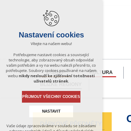
Nastavení cookies
Vítejte na našem webu!
Potřebujeme nastavit cookies a související
technologie, aby zobrazovaný obsah odpovídal
vašim potřebám a vy na webu nalezli přesně to, co
potřebujete. Soubory cookies používané na našem
E-SHOP
KULTURA
webu
nikdy neslouží ke zjišťování totožnosti
uživatelů stránek
.
BLÍZKÉ REGIONY
PŘIJMOUT VŠECHNY COOKIES
NASTAVIT
DÁRKOVÉ PŘEDMĚTY
Vaše údaje zpracováváme v souladu se zásadami
Technická cookies