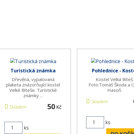
Turistická známka
Pohlednice - Kost
Dřevěná, vypalovaná
Kostel Velká Bíteš.
plaketa znázorňující kostel
Foto:Tomáš Škoda a 
Velké Bíteše. Turistické
Hasoň.
známky ...
Skladem
50
Kč
Skladem
ks
ks