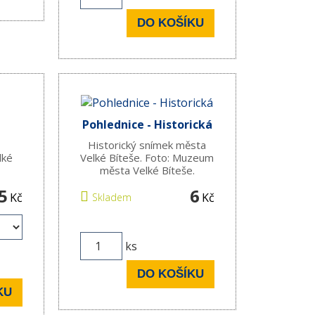
DO KOŠÍKU
Pohlednice - Historická
Historický snímek města
lké
Velké Bíteše. Foto: Muzeum
města Velké Bíteše.
5
6
Kč
Kč
Skladem
ks
DO KOŠÍKU
KU