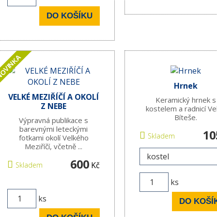
DO KOŠÍKU
OVINKA
Hrnek
VELKÉ MEZIŘÍČÍ A OKOLÍ
Keramický hrnek s
Z NEBE
kostelem a radnicí Ve
Bíteše.
Výpravná publikace s
barevnými leteckými
10
Skladem
fotkami okolí Velkého
Meziříčí, včetně ...
600
Kč
Skladem
ks
ks
DO KOŠÍ