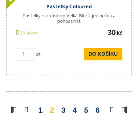
Pastelky Coloured
Pastelky s potiskem Velká Bíteš: jedinečná a
pohostinná
30
Kč
Skladem
ks
DO KOŠÍKU
1
2
3
4
5
6