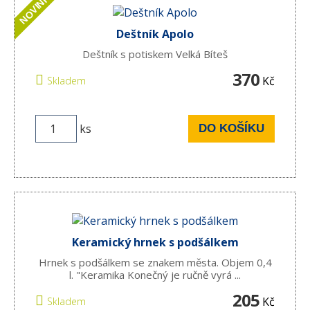
NOVINKA
Deštník Apolo
Deštník s potiskem Velká Bíteš
370
Kč
Skladem
ks
DO KOŠÍKU
Keramický hrnek s podšálkem
Hrnek s podšálkem se znakem města. Objem 0,4
l. "Keramika Konečný je ručně vyrá ...
205
Kč
Skladem