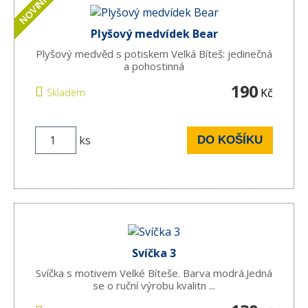
NOVINKA
Plyšový medvídek Bear
Plyšový medvěd s potiskem Velká Bíteš: jedinečná
a pohostinná
190
Kč
Skladem
ks
DO KOŠÍKU
Svíčka 3
Svíčka s motivem Velké Bíteše. Barva modrá.Jedná
se o ruční výrobu kvalitn ...