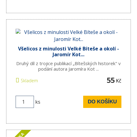
Všelicos z minulosti Velké Bíteše a okolí -
Jaromír Kot...
Druhý díl z trojice publikací „Bítešských historek" v
podání autora Jaromíra Kot ...
55
Kč
Skladem
ks
DO KOŠÍKU