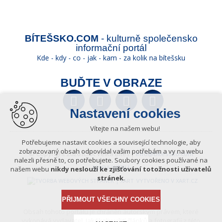
BÍTEŠSKO.COM
- kulturně společensko
informační portál
Kde - kdy - co - jak - kam - za kolik na bítešsku
BUĎTE V OBRAZE
Facebook
Twitter
YouTube
Wikipedia
Nastavení cookies
Vítejte na našem webu!
Potřebujeme nastavit cookies a související technologie, aby
zobrazovaný obsah odpovídal vašim potřebám a vy na webu
© Copyright 2026 ICKK Velká Bíteš |
info@bitessko.com
nalezli přesně to, co potřebujete. Soubory cookies používané na
MAPA WEBU
našem webu
nikdy neslouží ke zjišťování totožnosti uživatelů
stránek
.
VYTVOŘENO V XART.CZ
PŘIJMOUT VŠECHNY COOKIES
Obsah tohoto portálu je chráněn autorským právem, které
vykonává vydavatel. Jakékoliv užití článků a fotografií z této