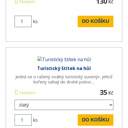
130
Kč
Skladem
ks
DO KOŠÍKU
Turistický štítek na hůl
Jedná se o ražený oválný turistický suvenýr, jehož
kořeny sahají do druhé polovi ...
35
Kč
Skladem
ks
DO KOŠÍKU