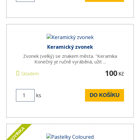
Keramický zvonek
Zvonek (velký) se znakem města. "Keramika
Konečný je ručně vyráběná, užit ...
100
Kč
Skladem
ks
DO KOŠÍKU
NOVINKA