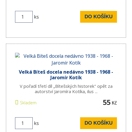
ks
DO KOŠÍKU
Velká Bíteš docela nedávno 1938 - 1968 -
Jaromír Kotík
V pořadí třetí díl „Bítešských historek" opět za
autorství Jaromíra Kotíka, ilus ...
55
Kč
Skladem
ks
DO KOŠÍKU