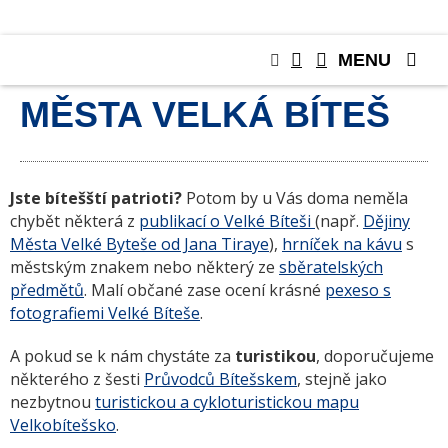
MENU
OFICIÁLNÍ E-SHOP
MĚSTA VELKÁ BÍTEŠ
Jste bítešští patrioti?
Potom by u Vás doma neměla
chybět některá z
publikací o Velké Bíteši
(např.
Dějiny
Města Velké Byteše od Jana Tiraye
),
hrníček na kávu
s
městským znakem nebo některý ze
sběratelských
předmětů
. Malí občané zase ocení krásné
pexeso s
fotografiemi Velké Bíteše
.
A pokud se k nám chystáte za
turistikou
, doporučujeme
některého z šesti
Průvodců Bítešskem
, stejně jako
nezbytnou
turistickou a cykloturistickou mapu
Velkobítešsko
.