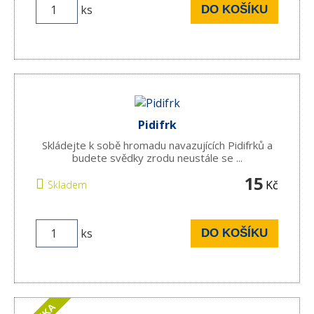
ks
DO KOŠÍKU
Pidifrk
Skládejte k sobě hromadu navazujících Pidifrků a
budete svědky zrodu neustále se ...
15
Kč
Skladem
ks
DO KOŠÍKU