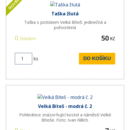
NOVINKA
Taška žlutá
Taška s potiskem Velká Bíteš: jedinečná a
pohostinná
50
Kč
Skladem
ks
DO KOŠÍKU
Velká Bíteš - modrá č. 2
Pohlednice znázorňující kostel a náměstí Velké
Bíteše. Foto: Ivan Rillich.