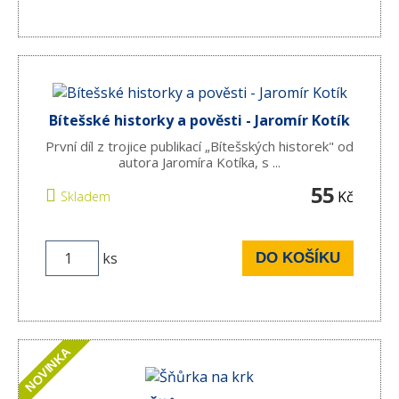
Bítešské historky a pověsti - Jaromír Kotík
První díl z trojice publikací „Bítešských historek" od
autora Jaromíra Kotíka, s ...
55
Kč
Skladem
ks
DO KOŠÍKU
NOVINKA