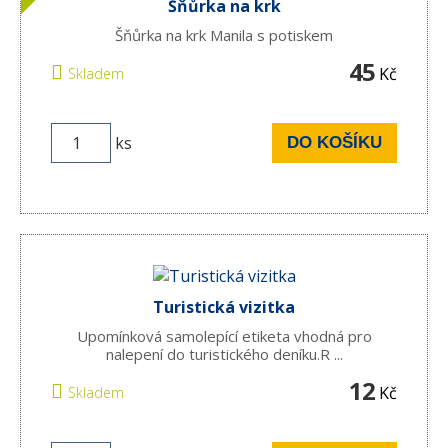
Šňůrka na krk
Šňůrka na krk Manila s potiskem
45
Kč
Skladem
ks
DO KOŠÍKU
Turistická vizitka
Upomínková samolepící etiketa vhodná pro
nalepení do turistického deníku.R ...
12
Kč
Skladem