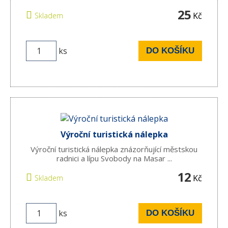
25
Kč
Skladem
ks
DO KOŠÍKU
Výroční turistická nálepka
Výroční turistická nálepka znázorňující městskou
radnici a lípu Svobody na Masar ...
12
Kč
Skladem
ks
DO KOŠÍKU