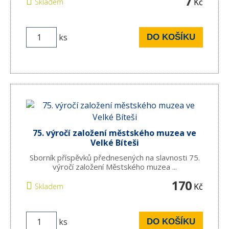
7
Kč
Skladem
ks
DO KOŠÍKU
75. výročí založení městského muzea ve
Velké Bíteši
Sborník příspěvků přednesených na slavnosti 75.
výročí založení Městského muzea ...
170
Kč
Skladem
ks
DO KOŠÍKU